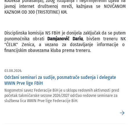
kodeksa ponašanja), zbog istupanja i neprimjerenih izjava na
javnoj internet društvenoj mreži, kažnjava se NOVČANOM
KAZNOM OD 300 (TRISTOTINE) KM.
Disciplinska komisija NS FBiH je donijela zaključak da se putem
punomoćnika obrati
Damjanović Dariu
, bivšem treneru NK
"ČELIK" Zenica, a vezano za dostavljanje informacije o
financijskim obavezama kluba prema treneru.
03.08.2026.
Održani seminari za sudije, posmatrače suđenja i delegate
WWIN Prve lige FBiH
Nogometni savez Federacije BiH je u sklopu redovnih aktivnosti pred
početak takmičarske sezone 2026/2027 održao redovne seminare za
službena lica WWIN Prve lige Federacije BiH.
arrow_forward