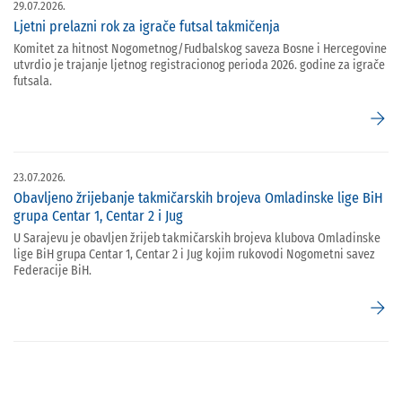
29.07.2026.
Ljetni prelazni rok za igrače futsal takmičenja
Komitet za hitnost Nogometnog/Fudbalskog saveza Bosne i Hercegovine
utvrdio je trajanje ljetnog registracionog perioda 2026. godine za igrače
futsala.
arrow_forward
23.07.2026.
Obavljeno žrijebanje takmičarskih brojeva Omladinske lige BiH
grupa Centar 1, Centar 2 i Jug
U Sarajevu je obavljen žrijeb takmičarskih brojeva klubova Omladinske
lige BiH grupa Centar 1, Centar 2 i Jug kojim rukovodi Nogometni savez
Federacije BiH.
arrow_forward