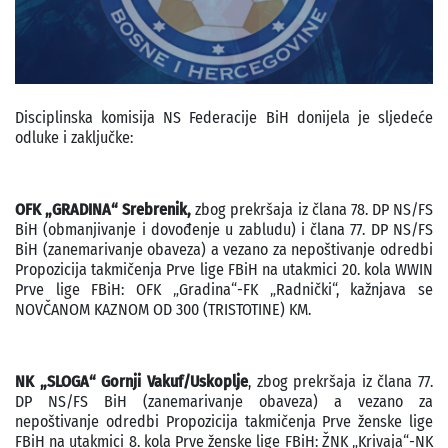
Disciplinska komisija NS Federacije BiH donijela je sljedeće
odluke i zaključke:
OFK „GRADINA“ Srebrenik,
zbog prekršaja iz člana 78. DP NS/FS
BiH (obmanjivanje i dovođenje u zabludu) i člana 77. DP NS/FS
BiH (zanemarivanje obaveza) a vezano za nepoštivanje odredbi
Propozicija takmičenja Prve lige FBiH na utakmici 20. kola WWIN
Prve lige FBiH: OFK „Gradina“-FK „Radnički“, kažnjava se
NOVČANOM KAZNOM OD 300 (TRISTOTINE) KM.
NK „SLOGA“ Gornji Vakuf/Uskoplje
, zbog prekršaja iz člana 77.
DP NS/FS BiH (zanemarivanje obaveza) a vezano za
nepoštivanje odredbi Propozicija takmičenja Prve ženske lige
FBiH na utakmici 8. kola Prve ženske lige FBiH: ŽNK „Krivaja“-NK