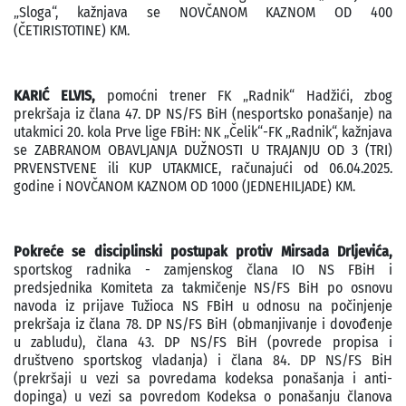
„Sloga“, kažnjava se NOVČANOM KAZNOM OD 400
(ČETIRISTOTINE) KM.
KARIĆ ELVIS,
pomoćni trener FK „Radnik“ Hadžići, zbog
prekršaja iz člana 47. DP NS/FS BiH (nesportsko ponašanje) na
utakmici 20. kola Prve lige FBiH: NK „Čelik“-FK „Radnik“, kažnjava
se ZABRANOM OBAVLJANJA DUŽNOSTI U TRAJANJU OD 3 (TRI)
PRVENSTVENE ili KUP UTAKMICE, računajući od 06.04.2025.
godine i NOVČANOM KAZNOM OD 1000 (JEDNEHILJADE) KM.
Pokreće se disciplinski postupak protiv Mirsada Drljevića,
sportskog radnika - zamjenskog člana IO NS FBiH i
predsjednika Komiteta za takmičenje NS/FS BiH po osnovu
navoda iz prijave Tužioca NS FBiH u odnosu na počinjenje
prekršaja iz člana 78. DP NS/FS BiH (obmanjivanje i dovođenje
u zabludu), člana 43. DP NS/FS BiH (povrede propisa i
društveno sportskog vladanja) i člana 84. DP NS/FS BiH
(prekršaji u vezi sa povredama kodeksa ponašanja i anti-
dopinga) u vezi sa povredom Kodeksa o ponašanju članova