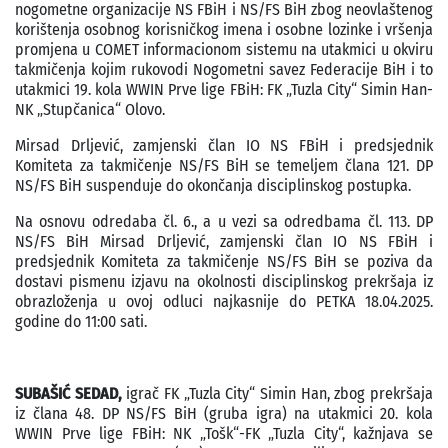
nogometne organizacije NS FBiH i NS/FS BiH zbog neovlaštenog
korištenja osobnog korisničkog imena i osobne lozinke i vršenja
promjena u COMET informacionom sistemu na utakmici u okviru
takmičenja kojim rukovodi Nogometni savez Federacije BiH i to
utakmici 19. kola WWIN Prve lige FBiH: FK „Tuzla City“ Simin Han-
NK „Stupčanica“ Olovo.
Mirsad Drljević, zamjenski član IO NS FBiH i predsjednik
Komiteta za takmičenje NS/FS BiH se temeljem člana 121. DP
NS/FS BiH suspenduje do okončanja disciplinskog postupka.
Na osnovu odredaba čl. 6., a u vezi sa odredbama čl. 113. DP
NS/FS BiH Mirsad Drljević, zamjenski član IO NS FBiH i
predsjednik Komiteta za takmičenje NS/FS BiH se poziva da
dostavi pismenu izjavu na okolnosti disciplinskog prekršaja iz
obrazloženja u ovoj odluci najkasnije do PETKA 18.04.2025.
godine do 11:00 sati.
SUBAŠIĆ SEDAD,
igrač FK „Tuzla City“ Simin Han, zbog prekršaja
iz člana 48. DP NS/FS BiH (gruba igra) na utakmici 20. kola
WWIN Prve lige FBiH: NK „Tošk“-FK „Tuzla City“, kažnjava se