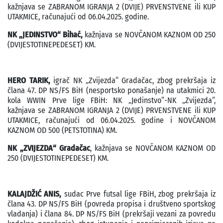
kažnjava se ZABRANOM IGRANJA 2 (DVIJE) PRVENSTVENE ili KUP
UTAKMICE, računajući od 06.04.2025. godine.
NK „JEDINSTVO“ Bihać,
kažnjava se NOVČANOM KAZNOM OD 250
(DVIJESTOTINEPEDESET) KM.
HERO TARIK,
igrač NK „Zvijezda“ Gradačac, zbog prekršaja iz
člana 47. DP NS/FS BiH (nesportsko ponašanje) na utakmici 20.
kola WWIN Prve lige FBiH: NK „Jedinstvo“-NK „Zvijezda“,
kažnjava se ZABRANOM IGRANJA 2 (DVIJE) PRVENSTVENE ili KUP
UTAKMICE, računajući od 06.04.2025. godine i NOVČANOM
KAZNOM OD 500 (PETSTOTINA) KM.
NK „ZVIJEZDA“ Gradačac
, kažnjava se NOVČANOM KAZNOM OD
250 (DVIJESTOTINEPEDESET) KM.
KALAJDŽIĆ ANIS,
sudac Prve futsal lige FBiH, zbog prekršaja iz
člana 43. DP NS/FS BiH (povreda propisa i društveno sportskog
vladanja) i člana 84. DP NS/FS BiH (prekršaji vezani za povredu