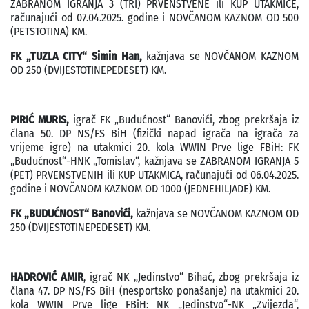
ZABRANOM IGRANJA 3 (TRI) PRVENSTVENE ili KUP UTAKMICE,
računajući od 07.04.2025. godine i NOVČANOM KAZNOM OD 500
(PETSTOTINA) KM.
FK „TUZLA CITY“ Simin Han,
kažnjava se NOVČANOM KAZNOM
OD 250 (DVIJESTOTINEPEDESET) KM.
PIRIĆ MURIS,
igrač FK „Budućnost“ Banovići, zbog prekršaja iz
člana 50. DP NS/FS BiH (fizički napad igrača na igrača za
vrijeme igre) na utakmici 20. kola WWIN Prve lige FBiH: FK
„Budućnost“-HNK „Tomislav“, kažnjava se ZABRANOM IGRANJA 5
(PET) PRVENSTVENIH ili KUP UTAKMICA, računajući od 06.04.2025.
godine i NOVČANOM KAZNOM OD 1000 (JEDNEHILJADE) KM.
FK „BUDUĆNOST“ Banovići,
kažnjava se NOVČANOM KAZNOM OD
250 (DVIJESTOTINEPEDESET) KM.
HADROVIĆ AMIR
, igrač NK „Jedinstvo“ Bihać, zbog prekršaja iz
člana 47. DP NS/FS BiH (nesportsko ponašanje) na utakmici 20.
kola WWIN Prve lige FBiH: NK „Jedinstvo“-NK „Zvijezda“,