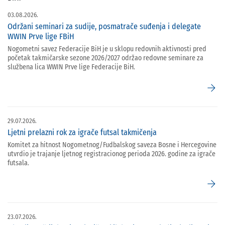
03.08.2026.
Održani seminari za sudije, posmatrače suđenja i delegate
WWIN Prve lige FBiH
Nogometni savez Federacije BiH je u sklopu redovnih aktivnosti pred
početak takmičarske sezone 2026/2027 održao redovne seminare za
službena lica WWIN Prve lige Federacije BiH.
arrow_forward
29.07.2026.
Ljetni prelazni rok za igrače futsal takmičenja
Komitet za hitnost Nogometnog/Fudbalskog saveza Bosne i Hercegovine
utvrdio je trajanje ljetnog registracionog perioda 2026. godine za igrače
futsala.
arrow_forward
23.07.2026.