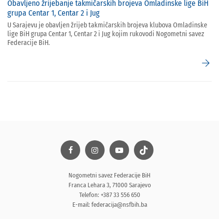
Obavljeno žrijebanje takmičarskih brojeva Omladinske lige BiH
grupa Centar 1, Centar 2 i Jug
U Sarajevu je obavljen žrijeb takmičarskih brojeva klubova Omladinske
lige BiH grupa Centar 1, Centar 2 i Jug kojim rukovodi Nogometni savez
Federacije BiH.
arrow_forward
Nogometni savez Federacije BiH
Franca Lehara 3, 71000 Sarajevo
Telefon: +387 33 556 650
E-mail:
federacija@nsfbih.ba