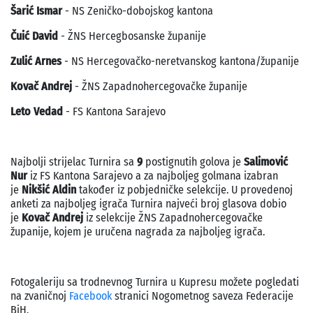
Šarić Ismar
- NS Zeničko-dobojskog kantona
Čuić David
- ŽNS Hercegbosanske županije
Zulić Arnes
- NS Hercegovačko-neretvanskog kantona/županije
Kovač
Andrej
- ŽNS Zapadnohercegovačke županije
Leto Vedad
- FS Kantona Sarajevo
Najbolji strijelac Turnira sa
9
postignutih golova je
Salimović
Nur
iz FS Kantona Sarajevo a za najboljeg golmana izabran
je
Nikšić Aldin
također iz pobjedničke selekcije. U provedenoj
anketi za najboljeg igrača Turnira najveći broj glasova dobio
je
Kovač Andrej
iz selekcije ŽNS Zapadnohercegovačke
županije, kojem je uručena nagrada za najboljeg igrača.
Fotogaleriju sa trodnevnog Turnira u Kupresu možete pogledati
na zvaničnoj
Facebook
stranici Nogometnog saveza Federacije
BiH.