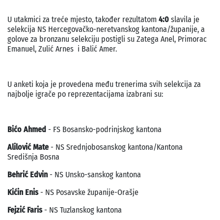
U utakmici za treće mjesto, također rezultatom
4:0
slavila je
selekcija NS Hercegovačko-neretvanskog kantona/županije, a
golove za bronzanu selekciju postigli su Zatega Anel, Primorac
Emanuel, Zulić Arnes i Balić Amer.
U anketi koja je provedena među trenerima svih selekcija za
najbolje igrače po reprezentacijama izabrani su:
Bićo Ahmed
- FS Bosansko-podrinjskog kantona
Alilović Mate
- NS Srednjobosanskog kantona/Kantona
Središnja Bosna
Behrić Edvin
- NS Unsko-sanskog kantona
Kićin Enis
- NS Posavske županije-Orašje
Fejzić Faris
- NS Tuzlanskog kantona