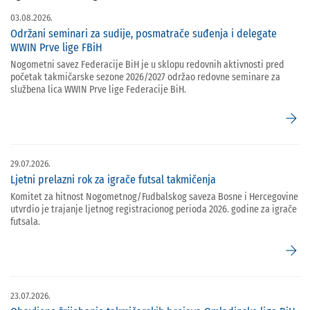
03.08.2026.
Održani seminari za sudije, posmatrače suđenja i delegate
WWIN Prve lige FBiH
Nogometni savez Federacije BiH je u sklopu redovnih aktivnosti pred
početak takmičarske sezone 2026/2027 održao redovne seminare za
službena lica WWIN Prve lige Federacije BiH.
arrow_forward
29.07.2026.
Ljetni prelazni rok za igrače futsal takmičenja
Komitet za hitnost Nogometnog/Fudbalskog saveza Bosne i Hercegovine
utvrdio je trajanje ljetnog registracionog perioda 2026. godine za igrače
futsala.
arrow_forward
23.07.2026.