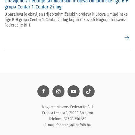
Obavljeno žrijebanje takmičarskih brojeva Omladinske lige BiH
grupa Centar 1, Centar 2 i Jug
U Sarajevu je obavljen žrijeb takmičarskih brojeva klubova Omladinske
lige BiH grupa Centar 1, Centar 2 i Jug kojim rukovodi Nogometni savez
Federacije BiH.
arrow_forward
Nogometni savez Federacije BiH
Franca Lehara 3, 71000 Sarajevo
Telefon: +387 33 556 650
E-mail:
federacija@nsfbih.ba