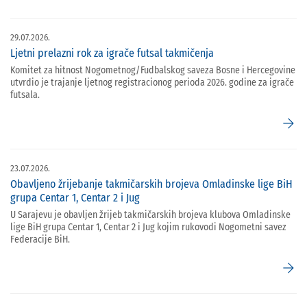
29.07.2026.
Ljetni prelazni rok za igrače futsal takmičenja
Komitet za hitnost Nogometnog/Fudbalskog saveza Bosne i Hercegovine
utvrdio je trajanje ljetnog registracionog perioda 2026. godine za igrače
futsala.
arrow_forward
23.07.2026.
Obavljeno žrijebanje takmičarskih brojeva Omladinske lige BiH
grupa Centar 1, Centar 2 i Jug
U Sarajevu je obavljen žrijeb takmičarskih brojeva klubova Omladinske
lige BiH grupa Centar 1, Centar 2 i Jug kojim rukovodi Nogometni savez
Federacije BiH.
arrow_forward