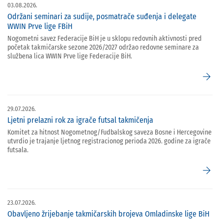
03.08.2026.
Održani seminari za sudije, posmatrače suđenja i delegate
WWIN Prve lige FBiH
Nogometni savez Federacije BiH je u sklopu redovnih aktivnosti pred
početak takmičarske sezone 2026/2027 održao redovne seminare za
službena lica WWIN Prve lige Federacije BiH.
arrow_forward
29.07.2026.
Ljetni prelazni rok za igrače futsal takmičenja
Komitet za hitnost Nogometnog/Fudbalskog saveza Bosne i Hercegovine
utvrdio je trajanje ljetnog registracionog perioda 2026. godine za igrače
futsala.
arrow_forward
23.07.2026.
Obavljeno žrijebanje takmičarskih brojeva Omladinske lige BiH