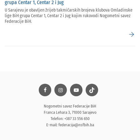
grupa Centar 1, Centar 2 i Jug
U Sarajevu je obavljen žrijeb takmičarskih brojeva klubova Omladinske
lige BiH grupa Centar 1, Centar 2 i Jug kojim rukovodi Nogometni savez
Federacije BiH.
arrow_forward
Nogometni savez Federacije BiH
Franca Lehara 3, 71000 Sarajevo
Telefon: +387 33 556 650
E-mail:
federacija@nsfbih.ba