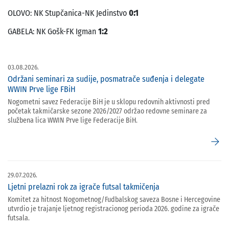
OLOVO: NK Stupčanica-NK Jedinstvo
0:1
GABELA: NK Gošk-FK Igman
1:2
03.08.2026.
Održani seminari za sudije, posmatrače suđenja i delegate
WWIN Prve lige FBiH
Nogometni savez Federacije BiH je u sklopu redovnih aktivnosti pred
početak takmičarske sezone 2026/2027 održao redovne seminare za
službena lica WWIN Prve lige Federacije BiH.
arrow_forward
29.07.2026.
Ljetni prelazni rok za igrače futsal takmičenja
Komitet za hitnost Nogometnog/Fudbalskog saveza Bosne i Hercegovine
utvrdio je trajanje ljetnog registracionog perioda 2026. godine za igrače
futsala.