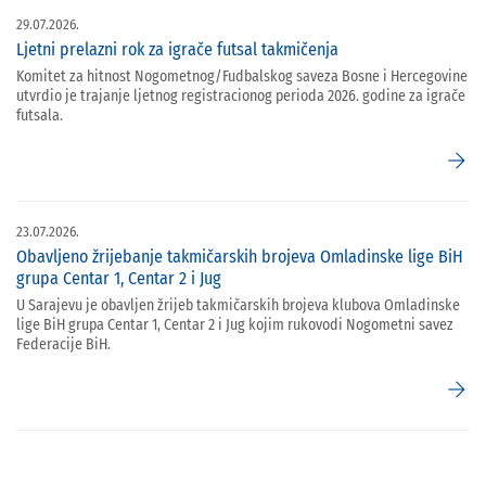
29.07.2026.
Ljetni prelazni rok za igrače futsal takmičenja
Komitet za hitnost Nogometnog/Fudbalskog saveza Bosne i Hercegovine
utvrdio je trajanje ljetnog registracionog perioda 2026. godine za igrače
futsala.
arrow_forward
23.07.2026.
Obavljeno žrijebanje takmičarskih brojeva Omladinske lige BiH
grupa Centar 1, Centar 2 i Jug
U Sarajevu je obavljen žrijeb takmičarskih brojeva klubova Omladinske
lige BiH grupa Centar 1, Centar 2 i Jug kojim rukovodi Nogometni savez
Federacije BiH.
arrow_forward