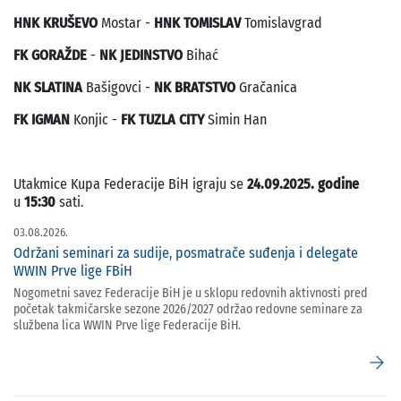
HNK KRUŠEVO
Mostar -
HNK TOMISLAV
Tomislavgrad
FK GORAŽDE
-
NK JEDINSTVO
Bihać
NK SLATINA
Bašigovci -
NK BRATSTVO
Gračanica
FK IGMAN
Konjic -
FK TUZLA CITY
Simin Han
Utakmice Kupa Federacije BiH igraju se
24.09.2025. godine
u
15:30
sati.
03.08.2026.
Održani seminari za sudije, posmatrače suđenja i delegate
WWIN Prve lige FBiH
Nogometni savez Federacije BiH je u sklopu redovnih aktivnosti pred
početak takmičarske sezone 2026/2027 održao redovne seminare za
službena lica WWIN Prve lige Federacije BiH.
arrow_forward