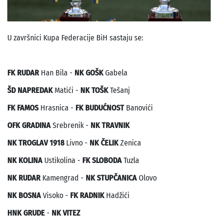
U završnici Kupa Federacije BiH sastaju se:
FK RUDAR
Han Bila -
NK GOŠK
Gabela
ŠD NAPREDAK
Matići -
NK TOŠK
Tešanj
FK FAMOS
Hrasnica -
FK BUDUĆNOST
Banovići
OFK GRADINA
Srebrenik -
NK TRAVNIK
NK TROGLAV 1918
Livno -
NK ČELIK
Zenica
NK KOLINA
Ustikolina -
FK SLOBODA
Tuzla
NK RUDAR
Kamengrad -
NK STUPČANICA
Olovo
NK BOSNA
Visoko -
FK RADNIK
Hadžići
HNK GRUDE
-
NK VITEZ