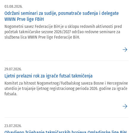
03.08.2026.
Održani seminari za sudije, posmatrače suđenja i delegate
WWIN Prve lige FBiH
Nogometni savez Federacije BiH je u sklopu redovnih aktivnosti pred
početak takmičarske sezone 2026/2027 održao redovne seminare za
službena lica WWIN Prve lige Federacije BiH.
arrow_forward
29.07.2026.
Ljetni prelazni rok za igrače futsal takmičenja
Komitet za hitnost Nogometnog/Fudbalskog saveza Bosne i Hercegovine
utvrdio je trajanje ljetnog registracionog perioda 2026. godine za igrače
futsala.
arrow_forward
23.07.2026.
Obavljeno žrijebanje takmičarskih brojeva Omladinske lige BiH