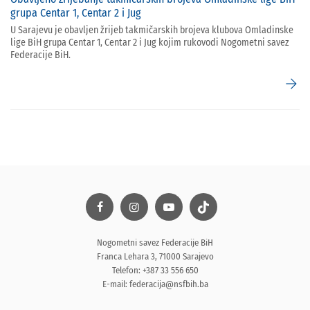
grupa Centar 1, Centar 2 i Jug
U Sarajevu je obavljen žrijeb takmičarskih brojeva klubova Omladinske
lige BiH grupa Centar 1, Centar 2 i Jug kojim rukovodi Nogometni savez
Federacije BiH.
arrow_forward
Nogometni savez Federacije BiH
Franca Lehara 3, 71000 Sarajevo
Telefon: +387 33 556 650
E-mail:
federacija@nsfbih.ba