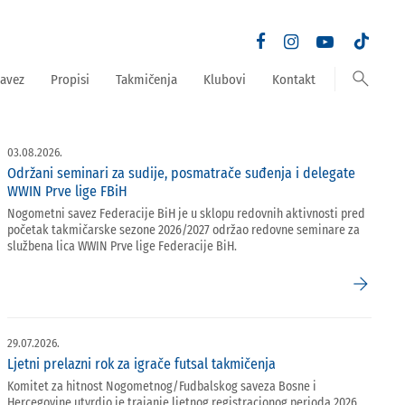
search
avez
Propisi
Takmičenja
Klubovi
Kontakt
03.08.2026.
Održani seminari za sudije, posmatrače suđenja i delegate
WWIN Prve lige FBiH
Nogometni savez Federacije BiH je u sklopu redovnih aktivnosti pred
početak takmičarske sezone 2026/2027 održao redovne seminare za
službena lica WWIN Prve lige Federacije BiH.
arrow_forward
29.07.2026.
Ljetni prelazni rok za igrače futsal takmičenja
Komitet za hitnost Nogometnog/Fudbalskog saveza Bosne i
Hercegovine utvrdio je trajanje ljetnog registracionog perioda 2026.