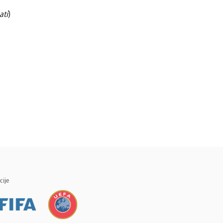
ati
)
cije