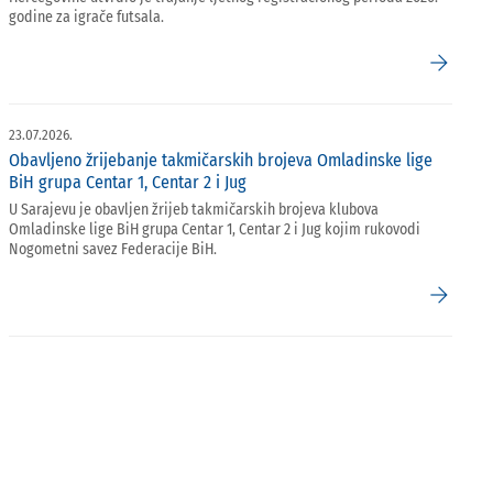
godine za igrače futsala.
arrow_forward
23.07.2026.
Obavljeno žrijebanje takmičarskih brojeva Omladinske lige
BiH grupa Centar 1, Centar 2 i Jug
U Sarajevu je obavljen žrijeb takmičarskih brojeva klubova
Omladinske lige BiH grupa Centar 1, Centar 2 i Jug kojim rukovodi
Nogometni savez Federacije BiH.
arrow_forward