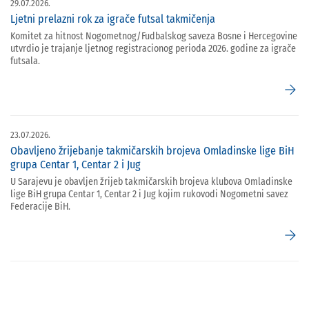
29.07.2026.
Ljetni prelazni rok za igrače futsal takmičenja
Komitet za hitnost Nogometnog/Fudbalskog saveza Bosne i Hercegovine
utvrdio je trajanje ljetnog registracionog perioda 2026. godine za igrače
futsala.
arrow_forward
23.07.2026.
Obavljeno žrijebanje takmičarskih brojeva Omladinske lige BiH
grupa Centar 1, Centar 2 i Jug
U Sarajevu je obavljen žrijeb takmičarskih brojeva klubova Omladinske
lige BiH grupa Centar 1, Centar 2 i Jug kojim rukovodi Nogometni savez
Federacije BiH.
arrow_forward