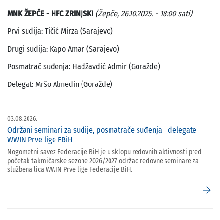
MNK ŽEPČE - HFC ZRINJSKI
(Žepče, 26.10.2025. - 18:00 sati)
Prvi sudija: Tičić Mirza (Sarajevo)
Drugi sudija: Kapo Amar (Sarajevo)
Posmatrač suđenja: Hadžavdić Admir (Goražde)
Delegat: Mršo Almedin (Goražde)
03.08.2026.
Održani seminari za sudije, posmatrače suđenja i delegate
WWIN Prve lige FBiH
Nogometni savez Federacije BiH je u sklopu redovnih aktivnosti pred
početak takmičarske sezone 2026/2027 održao redovne seminare za
službena lica WWIN Prve lige Federacije BiH.
arrow_forward