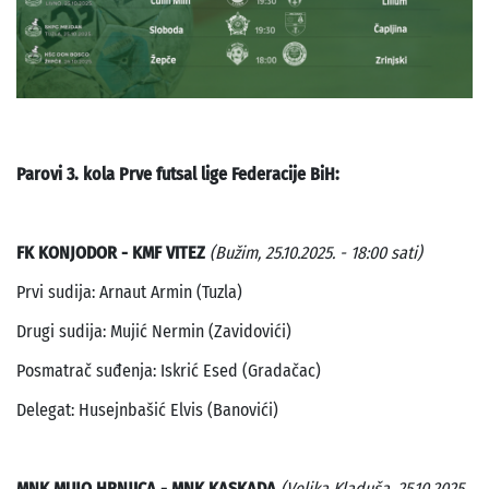
Parovi 3. kola Prve futsal lige Federacije BiH:
FK KONJODOR - KMF VITEZ
(Bužim, 25.10.2025. - 18:00 sati)
Prvi sudija: Arnaut Armin (Tuzla)
Drugi sudija: Mujić Nermin (Zavidovići)
Posmatrač suđenja: Iskrić Esed (Gradačac)
Delegat: Husejnbašić Elvis (Banovići)
MNK MUJO HRNJICA - MNK KASKADA
(Velika Kladuša, 25.10.2025.