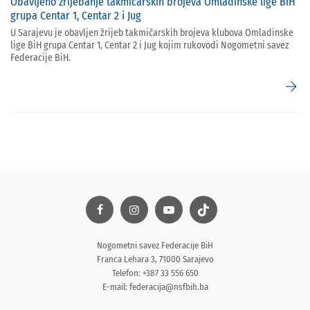
Obavljeno žrijebanje takmičarskih brojeva Omladinske lige BiH
grupa Centar 1, Centar 2 i Jug
U Sarajevu je obavljen žrijeb takmičarskih brojeva klubova Omladinske
lige BiH grupa Centar 1, Centar 2 i Jug kojim rukovodi Nogometni savez
Federacije BiH.
arrow_forward
Nogometni savez Federacije BiH
Franca Lehara 3, 71000 Sarajevo
Telefon: +387 33 556 650
E-mail:
federacija@nsfbih.ba