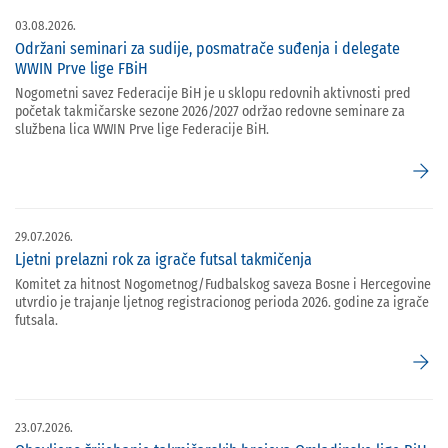
03.08.2026.
Održani seminari za sudije, posmatrače suđenja i delegate
WWIN Prve lige FBiH
Nogometni savez Federacije BiH je u sklopu redovnih aktivnosti pred
početak takmičarske sezone 2026/2027 održao redovne seminare za
službena lica WWIN Prve lige Federacije BiH.
arrow_forward
29.07.2026.
Ljetni prelazni rok za igrače futsal takmičenja
Komitet za hitnost Nogometnog/Fudbalskog saveza Bosne i Hercegovine
utvrdio je trajanje ljetnog registracionog perioda 2026. godine za igrače
futsala.
arrow_forward
23.07.2026.