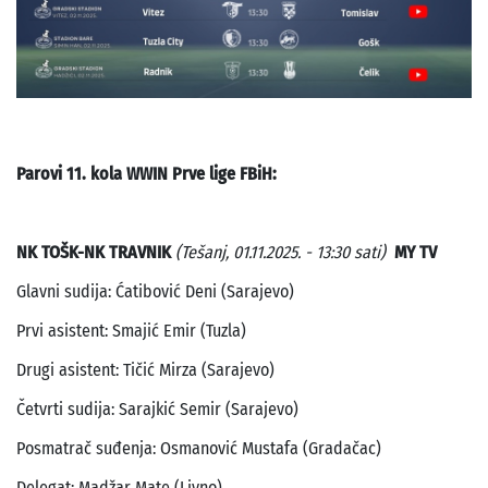
Parovi 11. kola WWIN Prve lige FBiH:
NK TOŠK-NK TRAVNIK
(Tešanj, 01.11.2025. - 13:30 sati)
MY TV
Glavni sudija: Ćatibović Deni (Sarajevo)
Prvi asistent: Smajić Emir (Tuzla)
Drugi asistent: Tičić Mirza (Sarajevo)
Četvrti sudija: Sarajkić Semir (Sarajevo)
Posmatrač suđenja: Osmanović Mustafa (Gradačac)
Delegat: Madžar Mate (Livno)