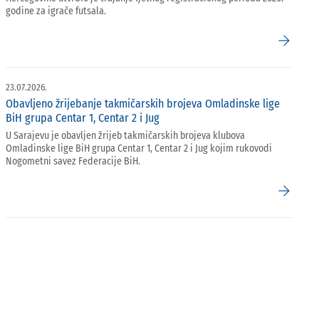
godine za igrače futsala.
arrow_forward
23.07.2026.
Obavljeno žrijebanje takmičarskih brojeva Omladinske lige
BiH grupa Centar 1, Centar 2 i Jug
U Sarajevu je obavljen žrijeb takmičarskih brojeva klubova
Omladinske lige BiH grupa Centar 1, Centar 2 i Jug kojim rukovodi
Nogometni savez Federacije BiH.
arrow_forward