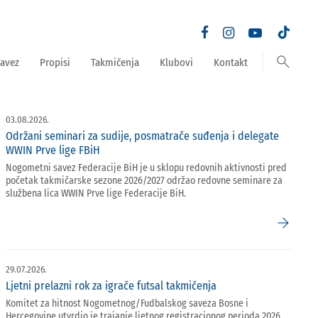
search
avez
Propisi
Takmičenja
Klubovi
Kontakt
03.08.2026.
Održani seminari za sudije, posmatrače suđenja i delegate
WWIN Prve lige FBiH
Nogometni savez Federacije BiH je u sklopu redovnih aktivnosti pred
početak takmičarske sezone 2026/2027 održao redovne seminare za
službena lica WWIN Prve lige Federacije BiH.
arrow_forward
29.07.2026.
Ljetni prelazni rok za igrače futsal takmičenja
Komitet za hitnost Nogometnog/Fudbalskog saveza Bosne i
Hercegovine utvrdio je trajanje ljetnog registracionog perioda 2026.