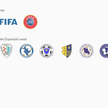
cije
lni/Županijski savezi