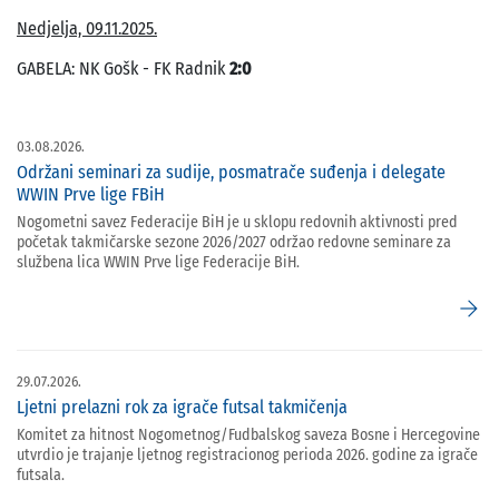
Nedjelja, 09.11.2025.
GABELA: NK Gošk - FK Radnik
2:0
03.08.2026.
Održani seminari za sudije, posmatrače suđenja i delegate
WWIN Prve lige FBiH
Nogometni savez Federacije BiH je u sklopu redovnih aktivnosti pred
početak takmičarske sezone 2026/2027 održao redovne seminare za
službena lica WWIN Prve lige Federacije BiH.
arrow_forward
29.07.2026.
Ljetni prelazni rok za igrače futsal takmičenja
Komitet za hitnost Nogometnog/Fudbalskog saveza Bosne i Hercegovine
utvrdio je trajanje ljetnog registracionog perioda 2026. godine za igrače
futsala.