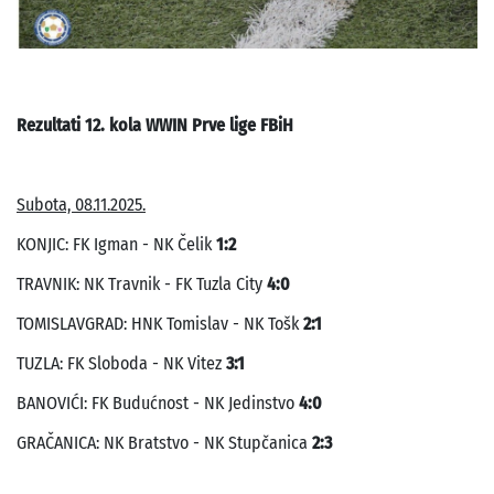
Rezultati 12. kola WWIN Prve lige FBiH
Subota, 08.11.2025.
KONJIC: FK Igman - NK Čelik
1:2
TRAVNIK: NK Travnik - FK Tuzla City
4:0
TOMISLAVGRAD: HNK Tomislav - NK Tošk
2:1
TUZLA: FK Sloboda - NK Vitez
3:1
BANOVIĆI: FK Budućnost - NK Jedinstvo
4:0
GRAČANICA: NK Bratstvo - NK Stupčanica
2:3