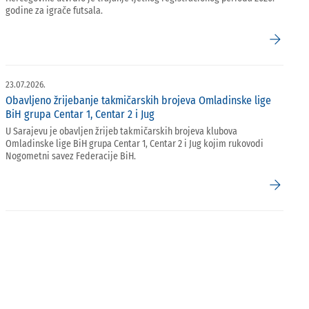
godine za igrače futsala.
arrow_forward
23.07.2026.
Obavljeno žrijebanje takmičarskih brojeva Omladinske lige
BiH grupa Centar 1, Centar 2 i Jug
U Sarajevu je obavljen žrijeb takmičarskih brojeva klubova
Omladinske lige BiH grupa Centar 1, Centar 2 i Jug kojim rukovodi
Nogometni savez Federacije BiH.
arrow_forward