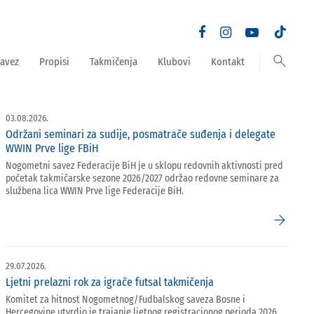
search
avez
Propisi
Takmičenja
Klubovi
Kontakt
03.08.2026.
Održani seminari za sudije, posmatrače suđenja i delegate
WWIN Prve lige FBiH
Nogometni savez Federacije BiH je u sklopu redovnih aktivnosti pred
početak takmičarske sezone 2026/2027 održao redovne seminare za
službena lica WWIN Prve lige Federacije BiH.
arrow_forward
29.07.2026.
Ljetni prelazni rok za igrače futsal takmičenja
Komitet za hitnost Nogometnog/Fudbalskog saveza Bosne i
Hercegovine utvrdio je trajanje ljetnog registracionog perioda 2026.