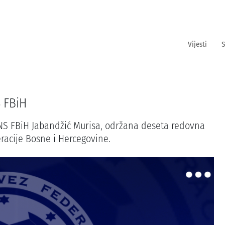
Vijesti
S
S FBiH
NS FBiH Jabandžić Murisa, održana deseta redovna
acije Bosne i Hercegovine.