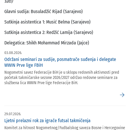
sati)
Glavni sudija: Busuladžić Rijad (Sarajevo)
Sutkinja asistentica 1: Musić Belma (Sarajevo)
Sutkinja asistentica 2: Redžić Lamija (Sarajevo)
Delegatica: Shikh Mohammad Mirzada (Jajce)
03.08.2026.
Održani seminari za sudije, posmatrače suđenja i delegate
WWIN Prve lige FBiH
Nogometni savez Federacije BiH je u sklopu redovnih aktivnosti pred
početak takmičarske sezone 2026/2027 održao redovne seminare za
službena lica WWIN Prve lige Federacije BiH.
arrow_forward
29.07.2026.
Ljetni prelazni rok za igrače futsal takmičenja
Komitet za hitnost Nogometnog/Fudbalskog saveza Bosne i Hercegovine