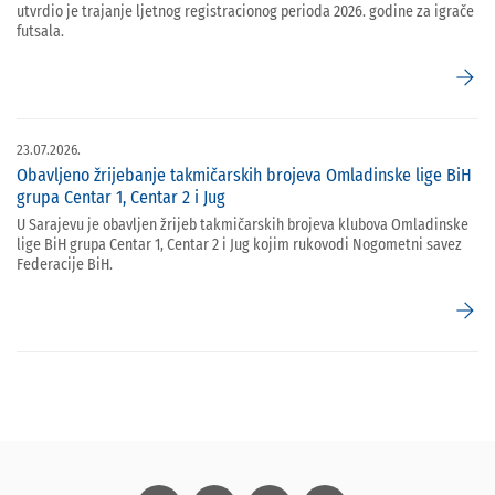
utvrdio je trajanje ljetnog registracionog perioda 2026. godine za igrače
futsala.
arrow_forward
23.07.2026.
Obavljeno žrijebanje takmičarskih brojeva Omladinske lige BiH
grupa Centar 1, Centar 2 i Jug
U Sarajevu je obavljen žrijeb takmičarskih brojeva klubova Omladinske
lige BiH grupa Centar 1, Centar 2 i Jug kojim rukovodi Nogometni savez
Federacije BiH.
arrow_forward