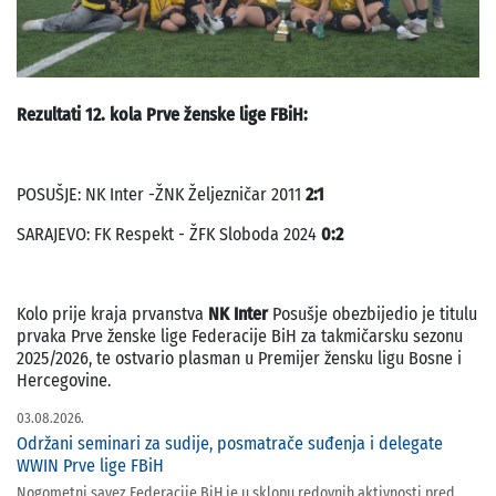
Rezultati 12. kola Prve ženske lige FBiH:
POSUŠJE: NK Inter -ŽNK Željezničar 2011
2:1
SARAJEVO: FK Respekt - ŽFK Sloboda 2024
0:2
Kolo prije kraja prvanstva
NK Inter
Posušje obezbijedio je titulu
prvaka Prve ženske lige Federacije BiH za takmičarsku sezonu
2025/2026, te ostvario plasman u Premijer žensku ligu Bosne i
Hercegovine.
03.08.2026.
Održani seminari za sudije, posmatrače suđenja i delegate
WWIN Prve lige FBiH
Nogometni savez Federacije BiH je u sklopu redovnih aktivnosti pred