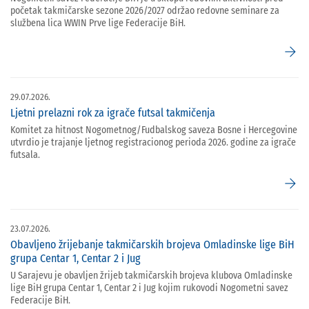
početak takmičarske sezone 2026/2027 održao redovne seminare za
službena lica WWIN Prve lige Federacije BiH.
arrow_forward
29.07.2026.
Ljetni prelazni rok za igrače futsal takmičenja
Komitet za hitnost Nogometnog/Fudbalskog saveza Bosne i Hercegovine
utvrdio je trajanje ljetnog registracionog perioda 2026. godine za igrače
futsala.
arrow_forward
23.07.2026.
Obavljeno žrijebanje takmičarskih brojeva Omladinske lige BiH
grupa Centar 1, Centar 2 i Jug
U Sarajevu je obavljen žrijeb takmičarskih brojeva klubova Omladinske
lige BiH grupa Centar 1, Centar 2 i Jug kojim rukovodi Nogometni savez
Federacije BiH.