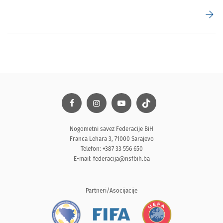
arrow_forward
Nogometni savez Federacije BiH
Franca Lehara 3, 71000 Sarajevo
Telefon: +387 33 556 650
E-mail:
federacija@nsfbih.ba
Partneri/Asocijacije