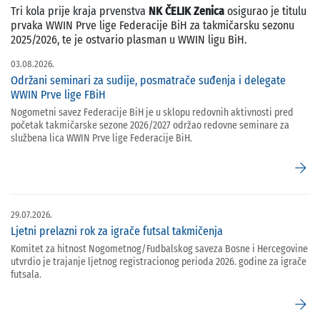
Tri kola prije kraja prvenstva
NK ČELIK Zenica
osigurao je titulu
prvaka WWIN Prve lige Federacije BiH za takmičarsku sezonu
2025/2026, te je ostvario plasman u WWIN ligu BiH.
03.08.2026.
Održani seminari za sudije, posmatrače suđenja i delegate
WWIN Prve lige FBiH
Nogometni savez Federacije BiH je u sklopu redovnih aktivnosti pred
početak takmičarske sezone 2026/2027 održao redovne seminare za
službena lica WWIN Prve lige Federacije BiH.
arrow_forward
29.07.2026.
Ljetni prelazni rok za igrače futsal takmičenja
Komitet za hitnost Nogometnog/Fudbalskog saveza Bosne i Hercegovine
utvrdio je trajanje ljetnog registracionog perioda 2026. godine za igrače
futsala.
arrow_forward