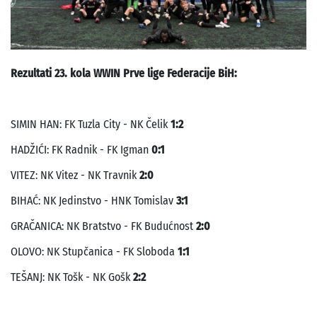
Rezultati 23. kola WWIN Prve lige Federacije BiH:
SIMIN HAN: FK Tuzla City - NK Čelik
1:2
HADŽIĆI: FK Radnik - FK Igman
0:1
VITEZ: NK Vitez - NK Travnik
2:0
BIHAĆ: NK Jedinstvo - HNK Tomislav
3:1
GRAČANICA: NK Bratstvo - FK Budućnost
2:0
OLOVO: NK Stupčanica - FK Sloboda
1:1
TEŠANJ: NK Tošk - NK Gošk
2:2