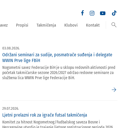
search
avez
Propisi
Takmičenja
Klubovi
Kontakt
03.08.2026.
Održani seminari za sudije, posmatrače suđenja i delegate
WWIN Prve lige FBiH
Nogometni savez Federacije BiH je u sklopu redovnih aktivnosti pred
početak takmičarske sezone 2026/2027 održao redovne seminare za
službena lica WWIN Prve lige Federacije BiH.
arrow_forward
29.07.2026.
Ljetni prelazni rok za igrače futsal takmičenja
Komitet za hitnost Nogometnog/Fudbalskog saveza Bosne i
Hercegovine utvrdio je trajanje ljetnog registracionog perioda 2026.