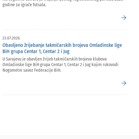
godine za igrače futsala.
arrow_forward
23.07.2026.
Obavljeno žrijebanje takmičarskih brojeva Omladinske lige
BiH grupa Centar 1, Centar 2 i Jug
U Sarajevu je obavljen žrijeb takmičarskih brojeva klubova
Omladinske lige BiH grupa Centar 1, Centar 2 i Jug kojim rukovodi
Nogometni savez Federacije BiH.
arrow_forward