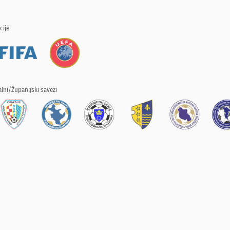
cije
lni/Županijski savezi