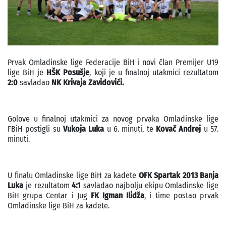
Prvak Omladinske lige Federacije BiH i novi član Premijer U19
lige BiH je
HŠK Posušje
, koji je u finalnoj utakmici rezultatom
2:0
savladao
NK Krivaja Zavidovići.
Golove u finalnoj utakmici za novog prvaka Omladinske lige
FBiH postigli su
Vukoja Luka
u 6. minuti, te
Kovač Andrej
u 57.
minuti.
U finalu Omladinske lige BiH za kadete
OFK Spartak 2013 Banja
Luka
je rezultatom
4:1
savladao najbolju ekipu Omladinske lige
BiH grupa Centar i Jug
FK Igman Ilidža
, i time postao prvak
Omladinske lige BiH za kadete.