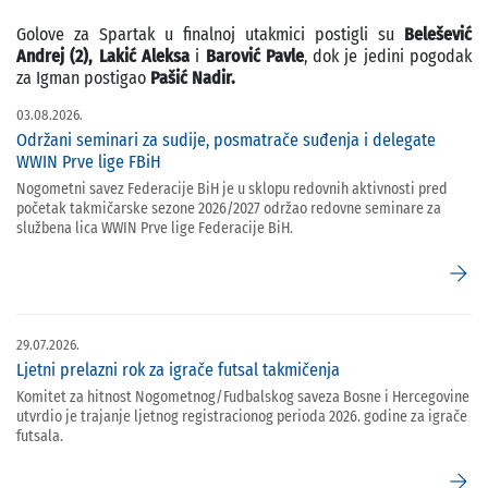
Golove za Spartak u finalnoj utakmici postigli su
Belešević
Andrej (2), Lakić Aleksa
i
Barović Pavle
, dok je jedini pogodak
za Igman postigao
Pašić Nadir.
03.08.2026.
Održani seminari za sudije, posmatrače suđenja i delegate
WWIN Prve lige FBiH
Nogometni savez Federacije BiH je u sklopu redovnih aktivnosti pred
početak takmičarske sezone 2026/2027 održao redovne seminare za
službena lica WWIN Prve lige Federacije BiH.
arrow_forward
29.07.2026.
Ljetni prelazni rok za igrače futsal takmičenja
Komitet za hitnost Nogometnog/Fudbalskog saveza Bosne i Hercegovine
utvrdio je trajanje ljetnog registracionog perioda 2026. godine za igrače
futsala.
arrow_forward