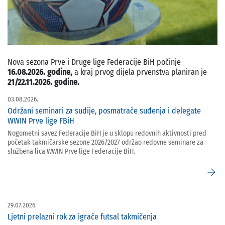
Nova sezona Prve i Druge lige Federacije BiH počinje
16.08.2026. godine,
a kraj prvog dijela prvenstva planiran je
21/22.11.2026. godine.
03.08.2026.
Održani seminari za sudije, posmatrače suđenja i delegate
WWIN Prve lige FBiH
Nogometni savez Federacije BiH je u sklopu redovnih aktivnosti pred
početak takmičarske sezone 2026/2027 održao redovne seminare za
službena lica WWIN Prve lige Federacije BiH.
arrow_forward
29.07.2026.
Ljetni prelazni rok za igrače futsal takmičenja