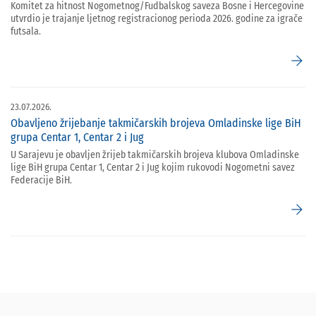
Komitet za hitnost Nogometnog/Fudbalskog saveza Bosne i Hercegovine
utvrdio je trajanje ljetnog registracionog perioda 2026. godine za igrače
futsala.
arrow_forward
23.07.2026.
Obavljeno žrijebanje takmičarskih brojeva Omladinske lige BiH
grupa Centar 1, Centar 2 i Jug
U Sarajevu je obavljen žrijeb takmičarskih brojeva klubova Omladinske
lige BiH grupa Centar 1, Centar 2 i Jug kojim rukovodi Nogometni savez
Federacije BiH.
arrow_forward