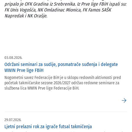
pripalo je OFK Gradina iz Srebrenika. Iz Prve lige FBiH ispali su:
FK Unis Vogošća, NK Omladinac Mionica, FK Famos SAŠK
Napredak i NK Orašje.
03.08.2026.
Održani seminari za sudije, posmatrače suđenja i delegate
WWIN Prve lige FBiH
Nogometni savez Federacije BiH je u sklopu redovnih aktivnosti pred
početak takmičarske sezone 2026/2027 održao redovne seminare za
službena lica WWIN Prve lige Federacije BiH.
arrow_forward
29.07.2026.
Ljetni prelazni rok za igrače futsal takmičenja