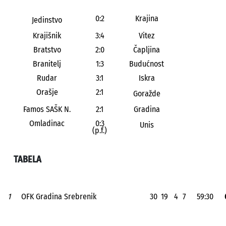
0:2
Krajina
Jedinstvo
Krajišnik
3:4
Vitez
Bratstvo
2:0
Čapljina
Branitelj
1:3
Budućnost
Rudar
3:1
Iskra
Orašje
2:1
Goražde
Famos SAŠK N.
2:1
Gradina
Omladinac
0:3
Unis
(p.f.)
TABELA
1
OFK Gradina Srebrenik
30
19
4
7
59:30