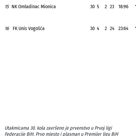
15
NK Omladinac Mionica
30
5
2
23
18:96
16
FK Unis Vogošća
30
4
2
24
23:64
Utakmicama 30. kola završeno je prvenstvo u Prvoj ligi
Federacije BiH. Prvo mjesto i plasman u Premijer ligu BiH