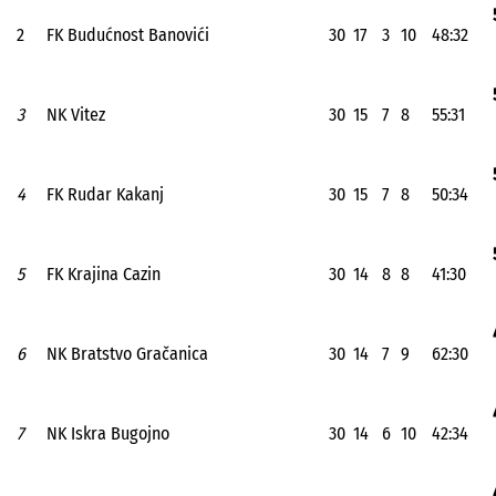
2
FK Budućnost Banovići
30
17
3
10
48:32
3
NK Vitez
30
15
7
8
55:31
4
FK Rudar Kakanj
30
15
7
8
50:34
5
FK Krajina Cazin
30
14
8
8
41:30
6
NK Bratstvo Gračanica
30
14
7
9
62:30
7
NK Iskra Bugojno
30
14
6
10
42:34