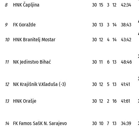
8
HNK Čapljina
30
15
3
12
42:34
9
FK Goražde
30
13
3
14
38:43
10
HNK Branitelj Mostar
30
12
4
14
43:42
11
NK Jedinstvo Bihać
30
11
6
13
48:46
12
NK Krajišnik V.Kladuša (-3)
30
12
5
13
41:41
13
HNK Orašje
30
12
2
16
41:61
14
FK Famos SašK N. Sarajevo
30
10
7
13
34:39