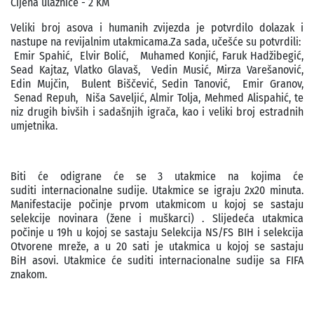
Cijena ulaznice - 2 KM
Veliki broj asova i humanih zvijezda je potvrdilo dolazak i
nastupe na revijalnim utakmicama.Za sada, učešće su potvrdili:
Emir Spahić, Elvir Bolić, Muhamed Konjić, Faruk Hadžibegić,
Sead Kajtaz, Vlatko Glavaš, Vedin Musić, Mirza Varešanović,
Edin Mujčin, Bulent Biščević, Sedin Tanović, Emir Granov,
Senad Repuh, Niša Saveljić, Almir Tolja, Mehmed Alispahić, te
niz drugih bivših i sadašnjih igrača, kao i veliki broj estradnih
umjetnika.
Biti će odigrane će se 3 utakmice na kojima će
suditi internacionalne sudije. Utakmice se igraju 2x20 minuta.
Manifestacije počinje prvom utakmicom u kojoj se sastaju
selekcije novinara (žene i muškarci) . Slijedeća utakmica
počinje u 19h u kojoj se sastaju Selekcija NS/FS BIH i selekcija
Otvorene mreže, a u 20 sati je utakmica u kojoj se sastaju
BiH asovi. Utakmice će suditi internacionalne sudije sa FIFA
znakom.