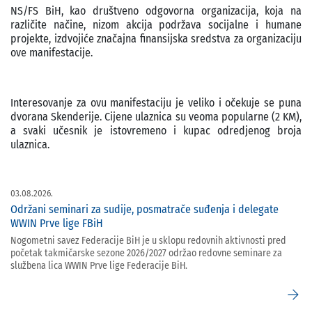
NS/FS BiH, kao društveno odgovorna organizacija, koja na
različite načine, nizom akcija podržava socijalne i humane
projekte, izdvojiće značajna finansijska sredstva za organizaciju
ove manifestacije.
Interesovanje za ovu manifestaciju je veliko i očekuje se puna
dvorana Skenderije. Cijene ulaznica su veoma popularne (2 KM),
a svaki učesnik je istovremeno i kupac odredjenog broja
ulaznica.
03.08.2026.
Održani seminari za sudije, posmatrače suđenja i delegate
WWIN Prve lige FBiH
Nogometni savez Federacije BiH je u sklopu redovnih aktivnosti pred
početak takmičarske sezone 2026/2027 održao redovne seminare za
službena lica WWIN Prve lige Federacije BiH.
arrow_forward