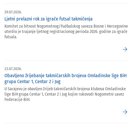
29.07.2026.
Ljetni prelazni rok za igrače futsal takmičenja
Komitet za hitnost Nogometnog/Fudbalskog saveza Bosne i Hercegovine
utvrdio je trajanje ljetnog registracionog perioda 2026. godine za igrače
futsala.
arrow_forward
23.07.2026.
Obavljeno žrijebanje takmičarskih brojeva Omladinske lige BiH
grupa Centar 1, Centar 2 i Jug
U Sarajevu je obavljen žrijeb takmičarskih brojeva klubova Omladinske
lige BiH grupa Centar 1, Centar 2 i Jug kojim rukovodi Nogometni savez
Federacije BiH.
arrow_forward