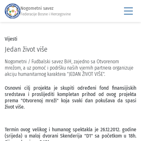
Nogometni savez
Federacije Bosne i Hercegovine
Vijesti
Jedan život više
Nogometni / Fudbalski savez BiH, zajedno sa Otvorenom
mrežom, a uz pomoć i podršku naših vjernih partnera organizuje
akciju humanitarnog karaktera "JEDAN ŽIVOT VIŠE".
Osnovni cilj projekta je skupiti određeni fond finansijiskih
sredstava i proslijediti kompletan prihod od ovog projekta
prema "Otvorenoj mreži" koja svaki dan pokušava da spasi
život više.
Termin ovog velikog i humanog spektakla je 26.12.2012. godine
(srijeda) u maloj dvorani Skenderija "D1" sa početkom u 18h.