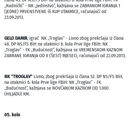
„Radnički“ - NK „Jedinstvo“, kažnjava se ZABRANOM IGRANJA 1
(JEDNE) PRVENSTVENE ili KUP UTAKMICE, računajući od
23.09.2013.
GELO DAMIR
, igrač NK „Troglav“ - Livno zbog prekršaja iz člana
48. DP NS/FS BiH na utakmici 6. kola Prve lige FBiH: NK
„Troglav“ - FK „Budućnost“, kažnjava se VREMENSKOM KAZNOM
ZABRANE IGRANJA OD 6 (ŠEST) MJESECI, računajući od 22.09.2013.
NK "TROGLAV"
Livno, zbog prekršaja iz člana 52. DP NS/FS BiH,
na utakmici 6. kola Prve lige FBiH: NK „Troglav“ - FK
„Budućnost“, kažnjava se NOVČANOM KAZNOM OD 1.000
(HILJADU) KM.
05. kolo