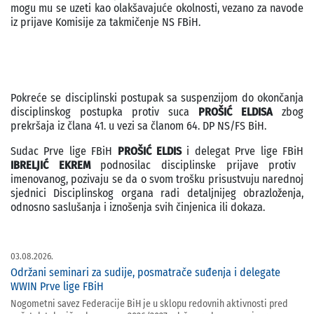
mogu mu se uzeti kao olakšavajuće okolnosti, vezano za navode
iz prijave Komisije za takmičenje NS FBiH.
Pokreće se disciplinski postupak sa suspenzijom do okončanja
disciplinskog postupka protiv suca
PROŠIĆ ELDISA
zbog
prekršaja iz člana 41. u vezi sa članom 64. DP NS/FS BiH.
Sudac Prve lige FBiH
PROŠIĆ ELDIS
i delegat Prve lige FBiH
IBRELJIĆ EKREM
podnosilac disciplinske prijave protiv
imenovanog, pozivaju se da o svom trošku prisustvuju narednoj
sjednici Disciplinskog organa radi detaljnijeg obrazloženja,
odnosno saslušanja i iznošenja svih činjenica ili dokaza.
03.08.2026.
Održani seminari za sudije, posmatrače suđenja i delegate
WWIN Prve lige FBiH
Nogometni savez Federacije BiH je u sklopu redovnih aktivnosti pred