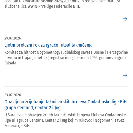
početak takmičarske sezone 2026/2027 održao redovne seminare za
službena lica WWIN Prve lige Federacije BiH.
arrow_forward
29.07.2026.
Ljetni prelazni rok za igrače futsal takmičenja
Komitet za hitnost Nogometnog/Fudbalskog saveza Bosne i Hercegovine
utvrdio je trajanje ljetnog registracionog perioda 2026. godine za igrače
futsala.
arrow_forward
23.07.2026.
Obavljeno žrijebanje takmičarskih brojeva Omladinske lige BiH
grupa Centar 1, Centar 2 i Jug
U Sarajevu je obavljen žrijeb takmičarskih brojeva klubova Omladinske
lige BiH grupa Centar 1, Centar 2 i Jug kojim rukovodi Nogometni savez
Federacije BiH.