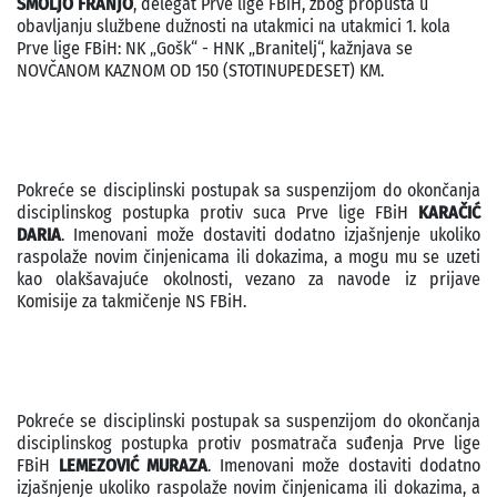
SMOLJO FRANJO
, delegat Prve lige FBiH, zbog propusta u
obavljanju službene dužnosti na utakmici na utakmici 1. kola
Prve lige FBiH: NK „Gošk“ - HNK „Branitelj“, kažnjava se
NOVČANOM KAZNOM OD 150 (STOTINUPEDESET) KM.
Pokreće se disciplinski postupak sa suspenzijom do okončanja
disciplinskog postupka protiv suca Prve lige FBiH
KARAČIĆ
DARIA
. Imenovani može dostaviti dodatno izjašnjenje ukoliko
raspolaže novim činjenicama ili dokazima, a mogu mu se uzeti
kao olakšavajuće okolnosti, vezano za navode iz prijave
Komisije za takmičenje NS FBiH.
Pokreće se disciplinski postupak sa suspenzijom do okončanja
disciplinskog postupka protiv posmatrača suđenja Prve lige
FBiH
LEMEZOVIĆ MURAZA
. Imenovani može dostaviti dodatno
izjašnjenje ukoliko raspolaže novim činjenicama ili dokazima, a