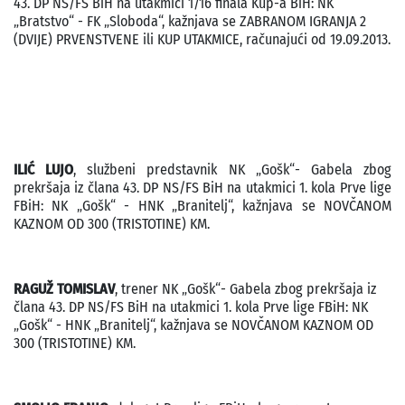
43. DP NS/FS BiH na utakmici 1/16 finala Kup-a BiH: NK
„Bratstvo“ - FK „Sloboda“, kažnjava se ZABRANOM IGRANJA 2
(DVIJE) PRVENSTVENE ili KUP UTAKMICE, računajući od 19.09.2013.
ILIĆ LUJO
, službeni predstavnik NK „Gošk“- Gabela zbog
prekršaja iz člana 43. DP NS/FS BiH na utakmici 1. kola Prve lige
FBiH: NK „Gošk“ - HNK „Branitelj“, kažnjava se NOVČANOM
KAZNOM OD 300 (TRISTOTINE) KM.
RAGUŽ TOMISLAV
, trener NK „Gošk“- Gabela zbog prekršaja iz
člana 43. DP NS/FS BiH na utakmici 1. kola Prve lige FBiH: NK
„Gošk“ - HNK „Branitelj“, kažnjava se NOVČANOM KAZNOM OD
300 (TRISTOTINE) KM.