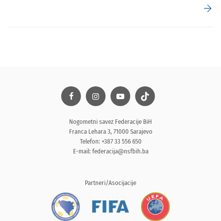
arrow_forward
Nogometni savez Federacije BiH
Franca Lehara 3, 71000 Sarajevo
Telefon: +387 33 556 650
E-mail:
federacija@nsfbih.ba
Partneri/Asocijacije