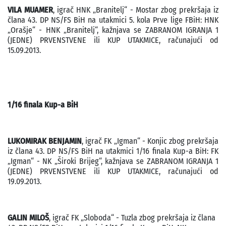
VILA MUAMER
, igrač HNK „Branitelj“ - Mostar zbog prekršaja iz
člana 43. DP NS/FS BiH na utakmici 5. kola Prve lige FBiH: HNK
„Orašje“ - HNK „Branitelj“, kažnjava se ZABRANOM IGRANJA 1
(JEDNE) PRVENSTVENE ili KUP UTAKMICE, računajući od
15.09.2013.
1/16 finala Kup-a BiH
LUKOMIRAK BENJAMIN
, igrač FK „Igman“ - Konjic zbog prekršaja
iz člana 43. DP NS/FS BiH na utakmici 1/16 finala Kup-a BiH: FK
„Igman“ - NK „Široki Brijeg“, kažnjava se ZABRANOM IGRANJA 1
(JEDNE) PRVENSTVENE ili KUP UTAKMICE, računajući od
19.09.2013.
GALIN MILOŠ
, igrač FK „Sloboda“ - Tuzla zbog prekršaja iz člana