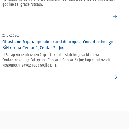
godine za igrače futsala.
arrow_forward
23.07.2026.
Obavljeno žrijebanje takmičarskih brojeva Omladinske lige
BiH grupa Centar 1, Centar 2 i Jug
U Sarajevu je obavljen žrijeb takmičarskih brojeva klubova
Omladinske lige BiH grupa Centar 1, Centar 2 i Jug kojim rukovodi
Nogometni savez Federacije BiH.
arrow_forward