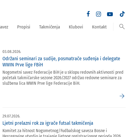
search
avez
Propisi
Takmičenja
Klubovi
Kontakt
03.08.2026.
Održani seminari za sudije, posmatrače suđenja i delegate
WWIN Prve lige FBiH
Nogometni savez Federacije BiH je u sklopu redovnih aktivnosti pred
početak takmičarske sezone 2026/2027 održao redovne seminare za
službena lica WWIN Prve lige Federacije BiH.
arrow_forward
29.07.2026.
Ljetni prelazni rok za igrače futsal takmičenja
Komitet za hitnost Nogometnog/Fudbalskog saveza Bosne i
Hercegovine utvrdio je trajanje ljetnog registracionog perioda 2026.