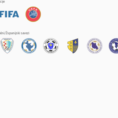
cije
lni/Županijski savezi