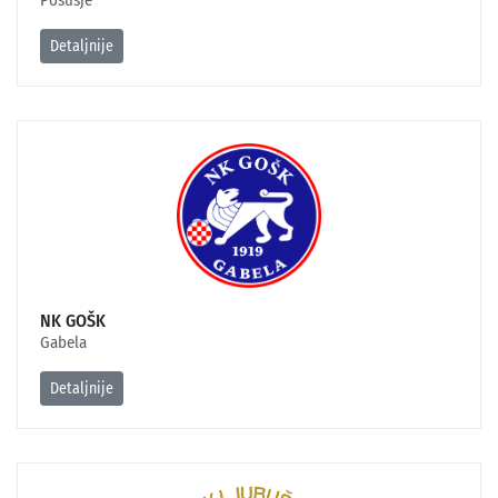
Posušje
Detaljnije
NK GOŠK
Gabela
Detaljnije