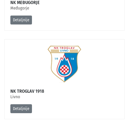
NK MEĐUGORJE
Međugorje
Detaljnije
NK TROGLAV 1918
Livno
Detaljnije