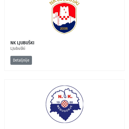
NK LJUBUŠKI
LJubuški
Detaljnije