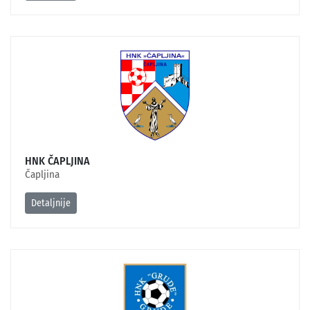
HNK ČAPLJINA
Čapljina
Detaljnije