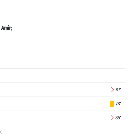
ć Amir
;
87'
78'
85'
k