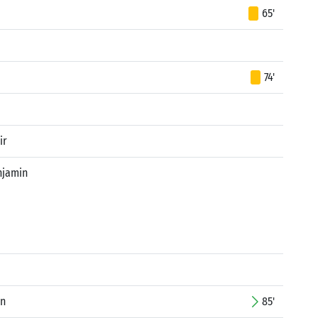
65'
74'
ir
njamin
in
85'