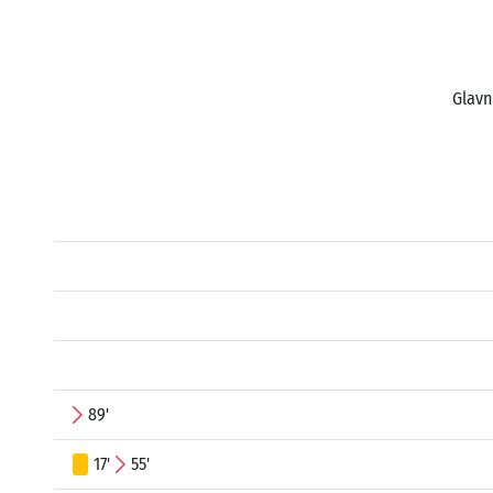
Glavn
89'
17'
55'