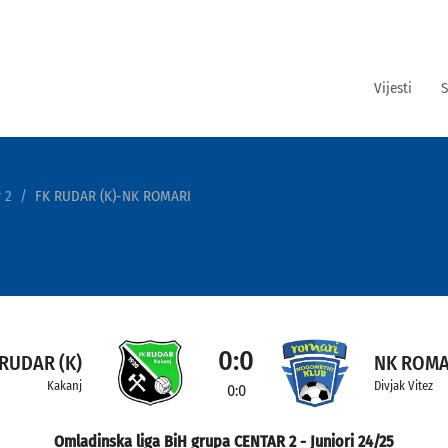
Vijesti
S
 2
FK RUDAR (K)-NK ROMARI
0:0
 RUDAR (K)
NK ROMA
Kakanj
Divjak Vitez
0:0
Omladinska liga BiH grupa CENTAR 2 - Juniori 24/25