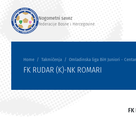
Nogometni savez
Federacije Bosne i Hercegovine
Home
Takmičenja
Omladinska liga BiH Juniori - Centar
FK RUDAR (K)-NK ROMARI
FK