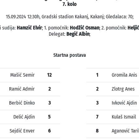
7. kolo
15.09.2024 12:30h, Gradski stadion Kakanj, Kakanj; Gledalaca: 70;
i sudija:
Hamzić Elvir
; 1. pomoćnik:
Hodžić Osman
; 2. pomoćnik:
Helji
Delegat:
Begić Albin
;
Startna postava
Mašić Semir
12
1
Gromila Anis
Ramić Admir
2
2
Zlotrg Anes
Berbić Dinko
3
3
Ivković Ajdin
Delić Ajdin
5
7
Kulaš Ismail
Sejdić Enver
6
8
Aganović Tari