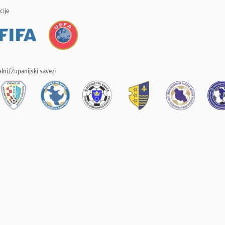
cije
lni/Županijski savezi