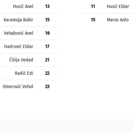
Husić Anel
13
11
Husić Eldar
Karamuja Bakir
15
15
Maros Anto
Vehabović Anel
16
Hadrović Eldar
17
Čišija Vedad
21
Radić Edi
22
Omerović Vehid
23