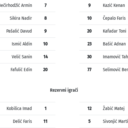
Bečirhodžić Armin
7
9
Kazić Kenan
Sikira Nadir
8
10
Čepalo Faris
Pašalić Davud
9
20
Kafadar Toni
Ismić Aldin
10
23
Bašić Adnan
Velić Sanin
14
30
Imamović Tah
Fafulić Edin
20
77
Selimović Be
Rezervni igrači
Kobilica Imad
1
12
Žabić Matej
Delić Faris
11
5
Sivonjić Mart