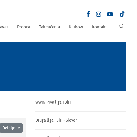
search
avez
Propisi
Takmičenja
Klubovi
Kontakt
WWIN Prva liga FBiH
Druga liga FBiH - Sjever
Detaljnije