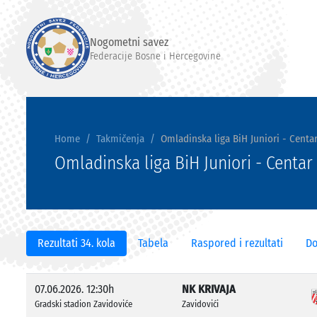
Nogometni savez
Federacije Bosne i Hercegovine
Home
Takmičenja
Omladinska liga BiH Juniori - Centar
Omladinska liga BiH Juniori - Centar
Rezultati 34. kola
Tabela
Raspored i rezultati
Do
07.06.2026. 12:30h
NK KRIVAJA
Gradski stadion Zavidoviće
Zavidovići