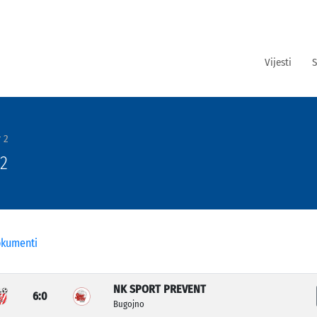
Vijesti
S
 2
 2
kumenti
NK SPORT PREVENT
6:0
Bugojno