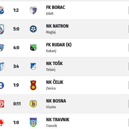
FK BORAC
1:2
Jelah
NK NATRON
5:0
Maglaj
FK RUDAR (K)
4:0
Kakanj
NK TOŠK
3:4
Tešanj
NK ČELIK
1:9
Zenica
NK BOSNA
0:11
Visoko
NK TRAVNIK
1:0
Travnik