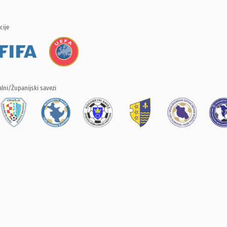
cije
lni/Županijski savezi