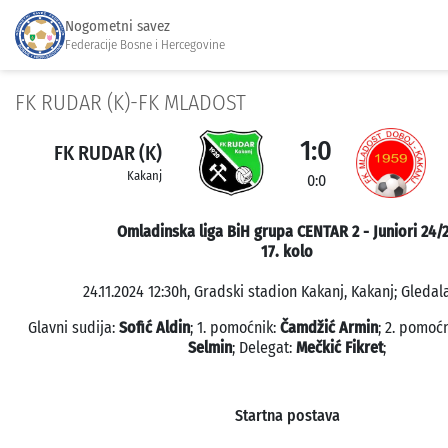
Nogometni savez
Federacije Bosne i Hercegovine
FK RUDAR (K)-FK MLADOST
1:0
FK RUDAR (K)
Kakanj
0:0
Omladinska liga BiH grupa CENTAR 2 - Juniori 24/
17. kolo
24.11.2024 12:30h, Gradski stadion Kakanj, Kakanj; Gledala
Glavni sudija:
Sofić Aldin
; 1. pomoćnik:
Čamdžić Armin
; 2. pomoć
Selmin
; Delegat:
Mečkić Fikret
;
Startna postava