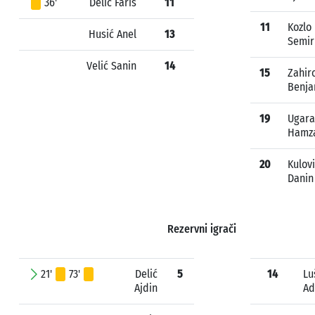
36'
Delić Faris
11
11
Kozlo
Husić Anel
13
Semir
Velić Sanin
14
15
Zahir
Benja
19
Ugara
Hamz
20
Kulov
Danin
Rezervni igrači
21'
73'
Delić
5
14
Lu
Ajdin
Ad