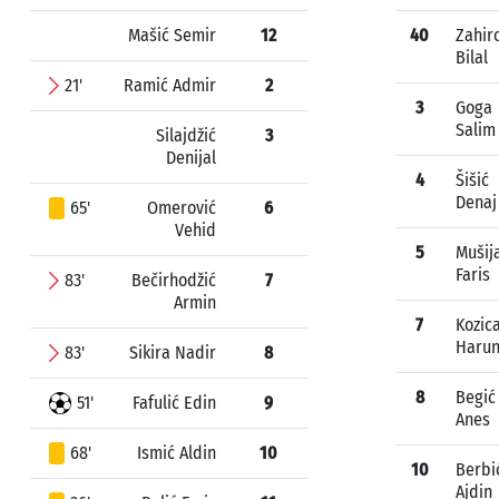
Mašić Semir
12
40
Zahir
Bilal
21'
Ramić Admir
2
3
Goga
Salim
Silajdžić
3
Denijal
4
Šišić
Denaj
65'
Omerović
6
Vehid
5
Mušij
Faris
83'
Bečirhodžić
7
Armin
7
Kozic
Haru
83'
Sikira Nadir
8
8
Begić
51'
Fafulić Edin
9
Anes
68'
Ismić Aldin
10
10
Berbi
Ajdin