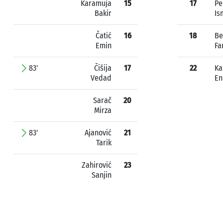
Karamuja
15
17
Pe
Bakir
Is
Čatić
16
18
Be
Emin
Fa
83'
Čišija
17
22
Ka
Vedad
En
Sarač
20
Mirza
83'
Ajanović
21
Tarik
Zahirović
23
Sanjin