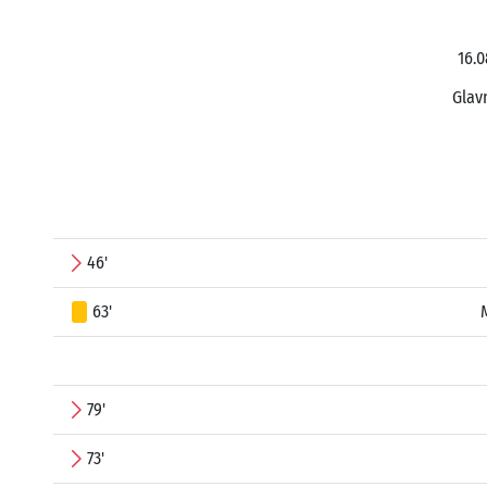
16.0
Glav
46'
63'
79'
73'