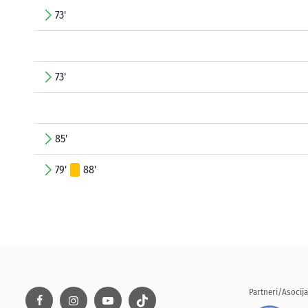
73'
73'
85'
79'
88'
Partneri/Asocija