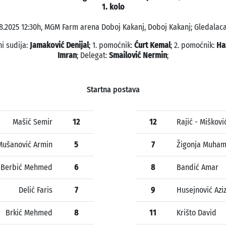
1. kolo
8.2025 12:30h, MGM Farm arena Doboj Kakanj, Doboj Kakanj; Gledalaca
ni sudija:
Jamaković Denijal
; 1. pomoćnik:
Ćurt Kemal
; 2. pomoćnik:
Ha
Imran
; Delegat:
Smailović Nermin
;
Startna postava
Mašić Semir
12
12
Rajić - Miškovi
Mušanović Armin
5
7
Žigonja Muha
Berbić Mehmed
6
8
Bandić Amar
Delić Faris
7
9
Husejnović Azi
Brkić Mehmed
8
11
Krišto David