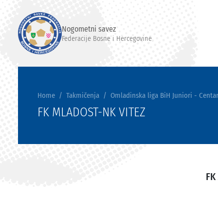
Nogometni savez
Federacije Bosne i Hercegovine
Home
Takmičenja
Omladinska liga BiH Juniori - Centar
FK MLADOST-NK VITEZ
FK