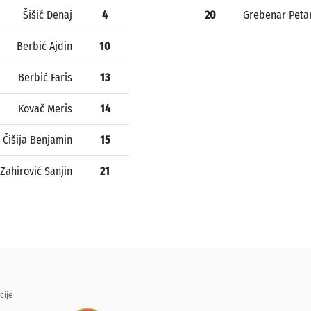
Šišić Denaj
4
20
Grebenar Peta
Berbić Ajdin
10
Berbić Faris
13
Kovač Meris
14
Čišija Benjamin
15
Zahirović Sanjin
21
cije