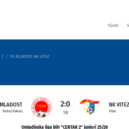
Vijesti
S
 2
FK MLADOST-NK VITEZ
2:0
 MLADOST
NK VITE
Doboj Kakanj
Vitez
1:0
Omladinska liga BiH "CENTAR 2" juniori 25/26