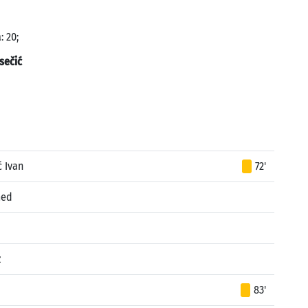
: 20;
sečić
ć Ivan
72'
med
z
83'