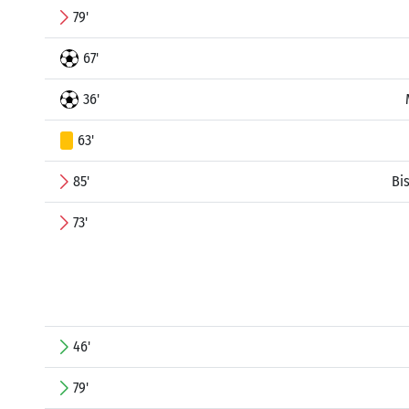
79'
67'
36'
63'
85'
Bi
73'
46'
79'