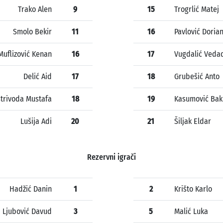
Trako Alen
9
15
Trogrlić Matej
Smolo Bekir
11
16
Pavlović Doria
Muflizović Kenan
16
17
Vugdalić Veda
Delić Aid
17
18
Grubešić Anto
strivoda Mustafa
18
19
Kasumović Bak
Lušija Adi
20
21
Šiljak Eldar
Rezervni igrači
Hadžić Danin
1
2
Krišto Karlo
Ljubović Davud
3
5
Malić Luka