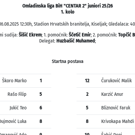
Omladinska liga BiH "CENTAR 2" juniori 25/26
1. kolo
16.08.2025 12:30h, Stadion Hrvatskih branitelja, Kiseljak; Gledalaca: 40
ni sudija:
Šišić Ekrem
; 1. pomoćnik:
Ščetić Emir
; 2. pomoćnik:
Topčić B
Delegat:
Huzbašić Muhamed
;
Startna postava
Škoro Marko
1
12
Čuruković Malik
Rašo Filip
5
2
Karzić Anur
Jukić Teo
6
5
Bliznović Faruk
Dujmović Luka
8
8
Krivokapa Mahdi
Omanović Ado
9
10
Šabić Deni