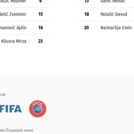
odžić Muamer
4
13
Ganić Đemal
letić Zvonimir
15
18
Pašalić Davud
manović Ajdin
16
20
Neimarlija Emin
Klisura Mirza
23
cije
lni/Županijski savezi