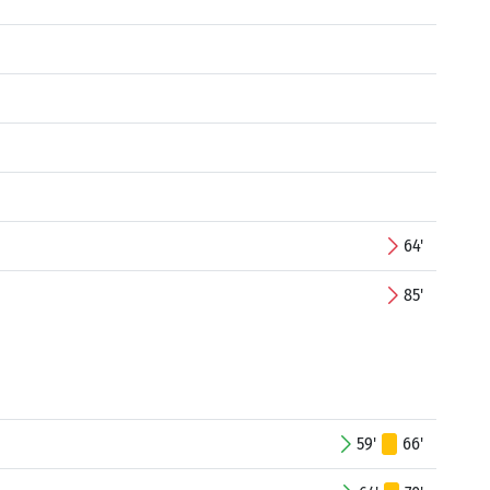
64'
85'
59'
66'