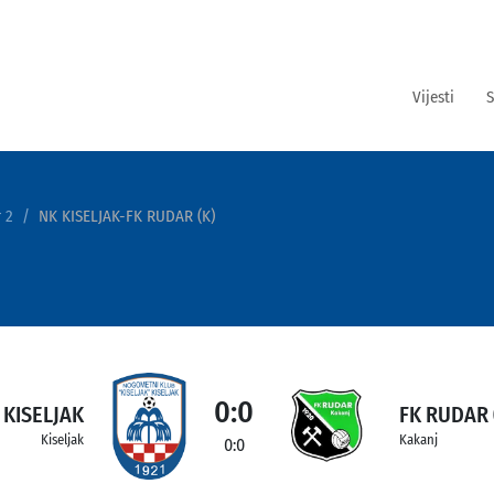
Vijesti
S
 2
NK KISELJAK-FK RUDAR (K)
0:0
 KISELJAK
FK RUDAR 
Kiseljak
Kakanj
0:0