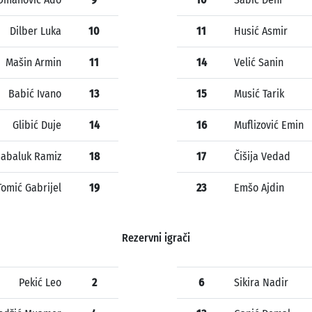
Dilber Luka
10
11
Husić Asmir
Mašin Armin
11
14
Velić Sanin
Babić Ivano
13
15
Musić Tarik
Glibić Duje
14
16
Muflizović Emin
abaluk Ramiz
18
17
Čišija Vedad
Tomić Gabrijel
19
23
Emšo Ajdin
Rezervni igrači
Pekić Leo
2
6
Sikira Nadir