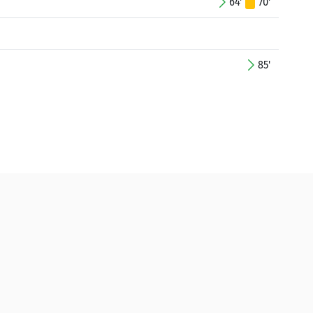
64'
70'
85'