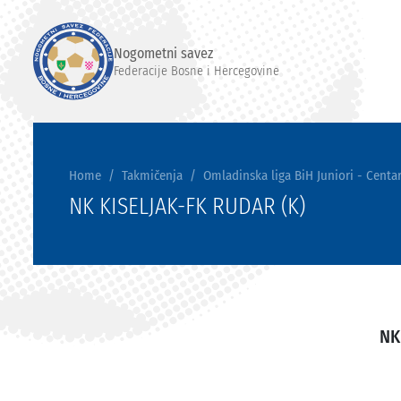
Nogometni savez
Federacije Bosne i Hercegovine
Home
Takmičenja
Omladinska liga BiH Juniori - Centar
NK KISELJAK-FK RUDAR (K)
NK