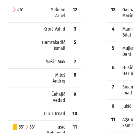
46'
Selman
12
12
Gašp
Arnel
Mari
Krpić Vahid
3
4
Mami
Bilal
Hamzakadić
5
Ismail
5
Mujka
Deni
Mešić Mak
7
6
Husič
Haru
Miloš
8
Andrej
7
Sinan
Imad
Čehajić
9
Vedad
9
Jukić 
Čurić Irnad
10
11
Agan
Esmi
55'
58'
Jusić
11
Muhamed