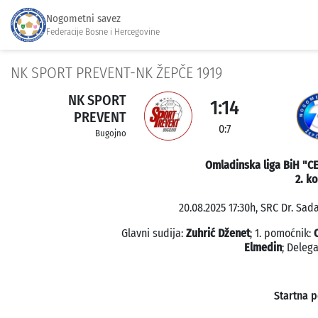
Nogometni savez
Federacije Bosne i Hercegovine
NK SPORT PREVENT-NK ŽEPČE 1919
NK SPORT
1:14
PREVENT
0:7
Bugojno
Omladinska liga BiH "CE
2. k
20.08.2025 17:30h, SRC Dr. Sad
Glavni sudija:
Zuhrić Dženet
; 1. pomoćnik:
Elmedin
; Delega
Startna 