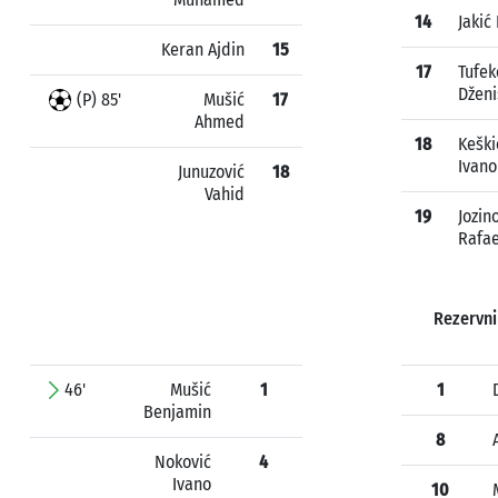
14
Jakić
Keran Ajdin
15
17
Tufek
Dženi
(P) 85'
Mušić
17
Ahmed
18
Keški
Ivano
Junuzović
18
Vahid
19
Jozin
Rafae
Rezervni
46'
Mušić
1
1
Benjamin
8
Noković
4
Ivano
10