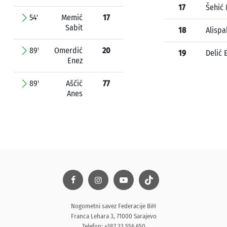
17
Šehić 
54'
Memić
17
Sabit
18
Alispa
89'
Omerdić
20
19
Delić 
Enez
89'
Aščić
77
Anes
Nogometni savez Federacije BiH
Franca Lehara 3, 71000 Sarajevo
Telefon: +387 33 556 650