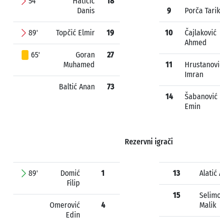
54'
Hatičić
18
Danis
9
Porča Tarik
89'
Topčić Elmir
19
10
Čajlaković
Ahmed
65'
Goran
27
Muhamed
11
Hrustanovi
Imran
Baltić Anan
73
14
Šabanović
Emin
Rezervni igrači
89'
Domić
1
13
Alatić
Filip
15
Selimo
Omerović
4
Malik
Edin