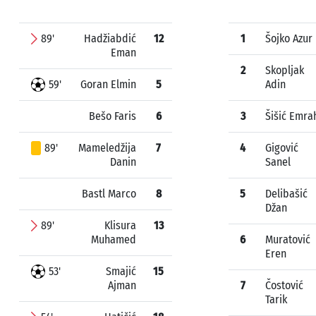
89'
Hadžiabdić
12
1
Šojko Azur
Eman
2
Skopljak
59'
Goran Elmin
5
Adin
Bešo Faris
6
3
Šišić Emra
89'
Mameledžija
7
4
Gigović
Danin
Sanel
Bastl Marco
8
5
Delibašić
Džan
89'
Klisura
13
Muhamed
6
Muratović
Eren
53'
Smajić
15
Ajman
7
Čostović
Tarik