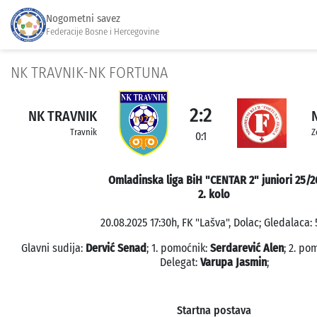
Nogometni savez
Federacije Bosne i Hercegovine
NK TRAVNIK-NK FORTUNA
2:2
NK TRAVNIK
Travnik
Z
0:1
Omladinska liga BiH "CENTAR 2" juniori 25/2
2. kolo
20.08.2025 17:30h, FK "Lašva", Dolac; Gledalaca: 
Glavni sudija:
Dervić Senad
; 1. pomoćnik:
Serdarević Alen
; 2. po
Delegat:
Varupa Jasmin
;
Startna postava