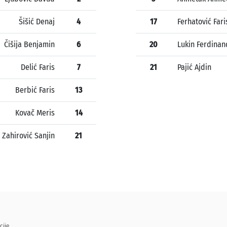
Šišić Denaj
4
17
Ferhatović Fari
Čišija Benjamin
6
20
Lukin Ferdinan
Delić Faris
7
21
Pajić Ajdin
Berbić Faris
13
Kovač Meris
14
Zahirović Sanjin
21
cije