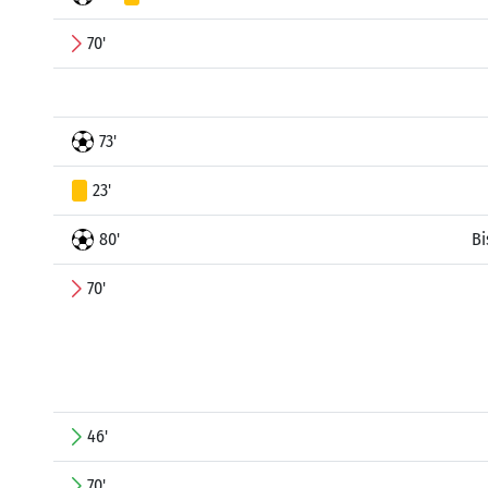
70'
73'
23'
80'
Bi
70'
46'
70'