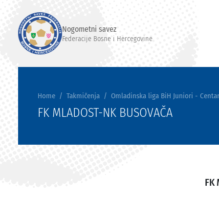
Nogometni savez
Federacije Bosne i Hercegovine
Home
Takmičenja
Omladinska liga BiH Juniori - Centar
FK MLADOST-NK BUSOVAČA
FK