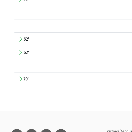
62'
62'
70'
Partneri/Asocija