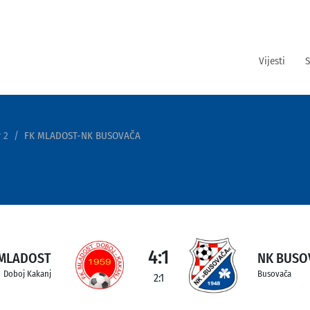
Vijesti
S
 2
FK MLADOST-NK BUSOVAČA
4:1
 MLADOST
NK BUSO
Doboj Kakanj
Busovača
2:1