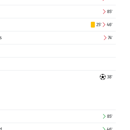
85'
25'
46'
s
74'
38'
85'
d
46'