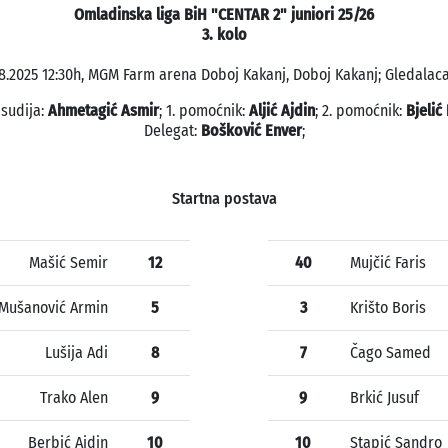
Omladinska liga BiH "CENTAR 2" juniori 25/26
3. kolo
8.2025 12:30h, MGM Farm arena Doboj Kakanj, Doboj Kakanj; Gledalaca
 sudija:
Ahmetagić Asmir
; 1. pomoćnik:
Aljić Ajdin
; 2. pomoćnik:
Bjelić
Delegat:
Bošković Enver
;
Startna postava
Mašić Semir
12
40
Mujčić Faris
Mušanović Armin
5
3
Krišto Boris
Lušija Adi
8
7
Čago Samed
Trako Alen
9
9
Brkić Jusuf
Berbić Ajdin
10
10
Stapić Sandro