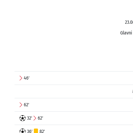
23.0
Glavni
46'
62'
32'
62'
36'
82'