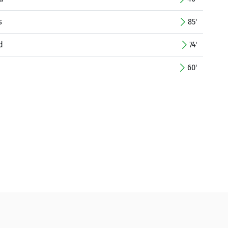
s
85'
d
74'
60'