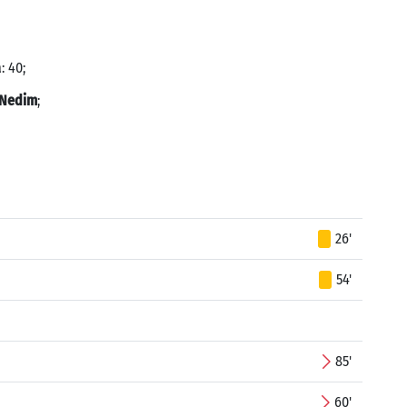
: 40;
 Nedim
;
26'
54'
85'
60'