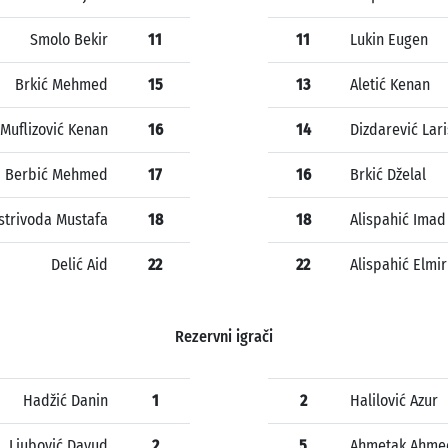
Smolo Bekir
11
11
Lukin Eugen
Brkić Mehmed
15
13
Aletić Kenan
Muflizović Kenan
16
14
Dizdarević Lari
Berbić Mehmed
17
16
Brkić Dželal
strivoda Mustafa
18
18
Alispahić Imad
Delić Aid
22
22
Alispahić Elmir
Rezervni igrači
Hadžić Danin
1
2
Halilović Azur
Ljubović Davud
2
5
Ahmetak Ahme