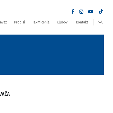
search
avez
Propisi
Takmičenja
Klubovi
Kontakt
VAČA