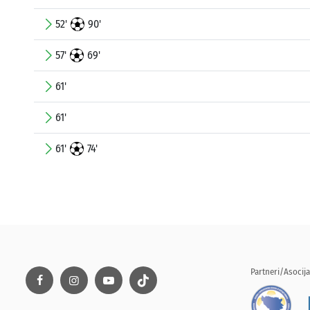
52'
90'
57'
69'
61'
61'
61'
74'
Partneri/Asocija