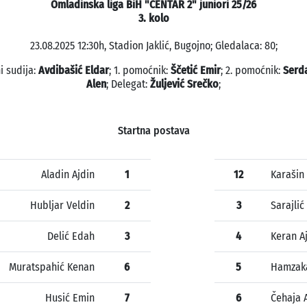
Omladinska liga BiH "CENTAR 2" juniori 25/26
3. kolo
23.08.2025 12:30h, Stadion Jaklić, Bugojno; Gledalaca: 80;
i sudija:
Avdibašić Eldar
; 1. pomoćnik:
Ščetić Emir
; 2. pomoćnik:
Serda
Alen
; Delegat:
Žuljević Srečko
;
Startna postava
Aladin Ajdin
1
12
Karašin
Hubljar Veldin
2
3
Sarajlić
Delić Edah
3
4
Keran A
Muratspahić Kenan
6
5
Hamzaka
Husić Emin
7
6
Čehaja 