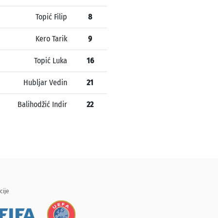
Topić Filip
8
Kero Tarik
9
Topić Luka
16
Hubljar Vedin
21
Balihodžić Indir
22
cije