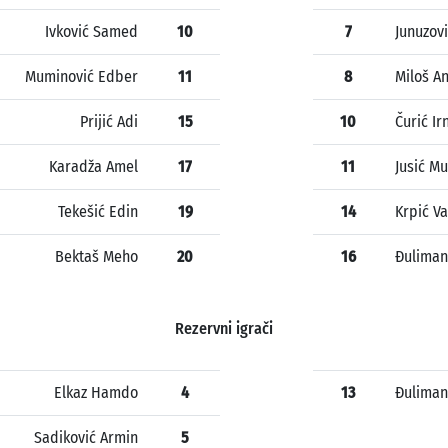
Ivković Samed
10
7
Junuzov
Muminović Edber
11
8
Miloš A
Prijić Adi
15
10
Čurić Ir
Karadža Amel
17
11
Jusić M
Tekešić Edin
19
14
Krpić V
Bektaš Meho
20
16
Đuliman
Rezervni igrači
Elkaz Hamdo
4
13
Đuliman
Sadiković Armin
5