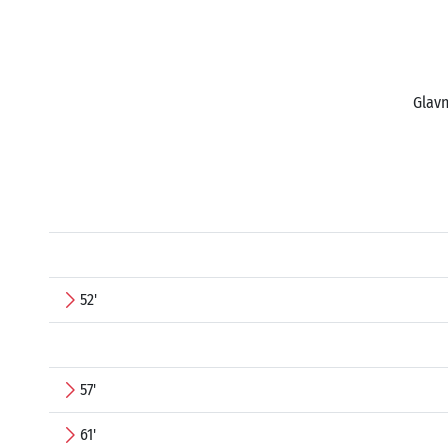
Glavn
52'
57'
61'