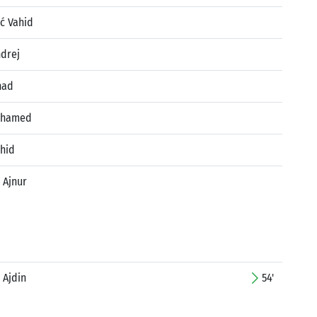
ić Vahid
ndrej
nad
uhamed
ahid
 Ajnur
 Ajdin
54'