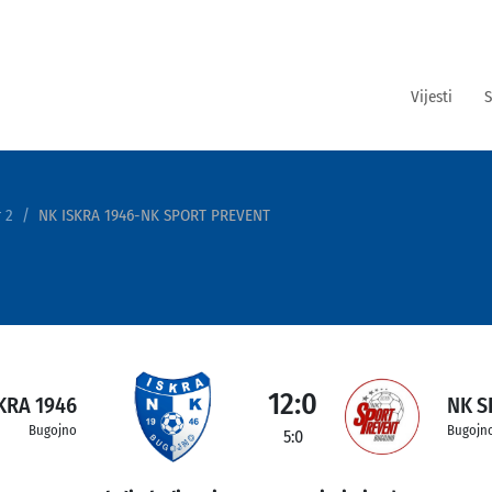
Vijesti
S
 2
NK ISKRA 1946-NK SPORT PREVENT
12:0
KRA 1946
NK S
Bugojno
Bugojn
5:0