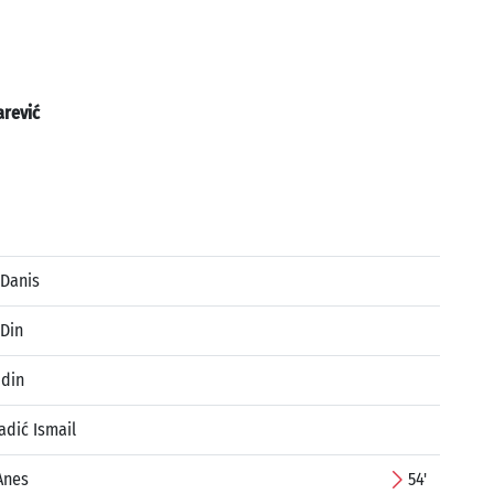
rević
 Danis
 Din
jdin
dić Ismail
Anes
54'