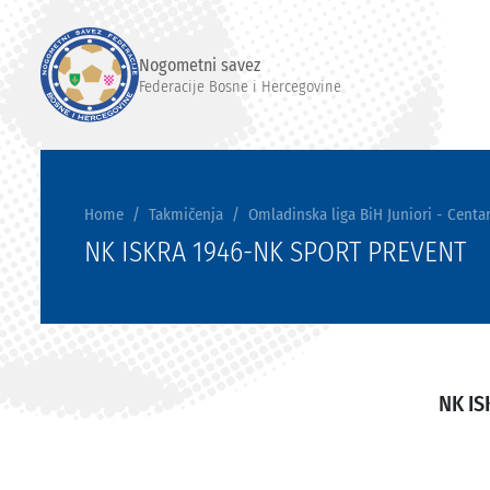
Nogometni savez
Federacije Bosne i Hercegovine
Home
Takmičenja
Omladinska liga BiH Juniori - Centar
NK ISKRA 1946-NK SPORT PREVENT
NK IS