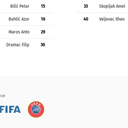
Bilić Petar
15
33
Skopljak Amel
Bahtić Azur
16
40
Valjevac Ilhan
Maros Anto
29
Dramac Filip
30
cije