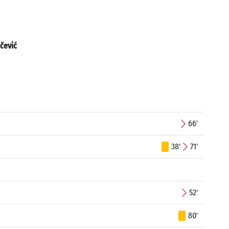
čević
66'
38'
71'
52'
80'