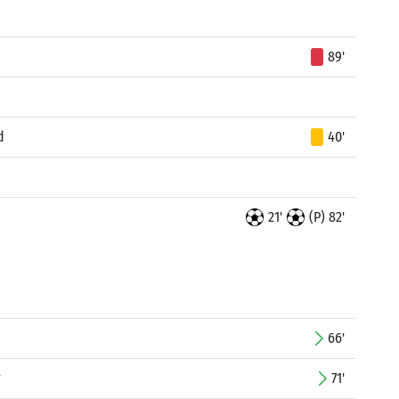
89'
d
40'
21'
(P) 82'
66'
r
71'