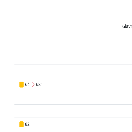
Glavn
64'
68'
82'