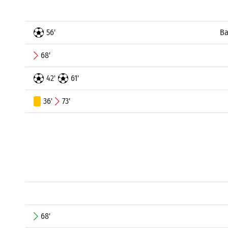
56'
Ba
68'
42'
61'
36'
73'
68'