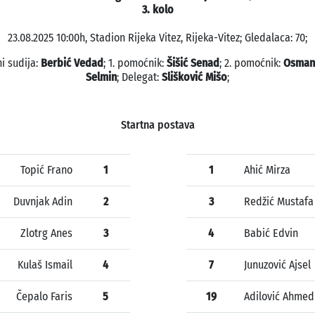
3. kolo
23.08.2025 10:00h, Stadion Rijeka Vitez, Rijeka-Vitez; Gledalaca: 70;
i sudija:
Berbić Vedad
; 1. pomoćnik:
Šišić Senad
; 2. pomoćnik:
Osman
Selmin
; Delegat:
Slišković Mišo
;
Startna postava
Topić Frano
1
1
Ahić Mirza
Duvnjak Adin
2
3
Redžić Mustafa
Zlotrg Anes
3
4
Babić Edvin
Kulaš Ismail
4
7
Junuzović Ajsel
Čepalo Faris
5
19
Adilović Ahmed