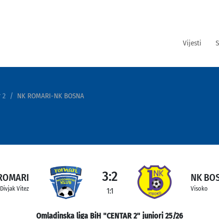
Vijesti
S
 2
NK ROMARI-NK BOSNA
3:2
ROMARI
NK BO
Divjak Vitez
Visoko
1:1
Omladinska liga BiH "CENTAR 2" juniori 25/26