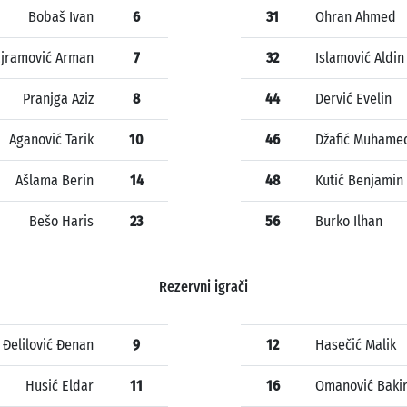
Bobaš Ivan
6
31
Ohran Ahmed
jramović Arman
7
32
Islamović Aldin
Pranjga Aziz
8
44
Dervić Evelin
Aganović Tarik
10
46
Džafić Muhame
Ašlama Berin
14
48
Kutić Benjamin
Bešo Haris
23
56
Burko Ilhan
Rezervni igrači
Đelilović Đenan
9
12
Hasečić Malik
Husić Eldar
11
16
Omanović Baki