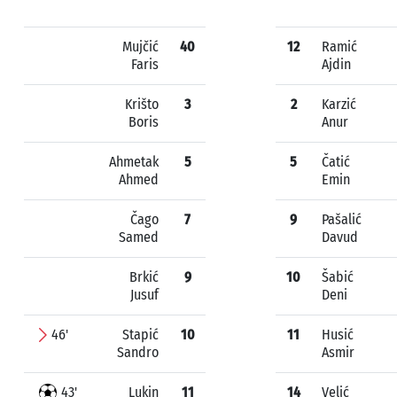
Mujčić
40
12
Ramić
Faris
Ajdin
Krišto
3
2
Karzić
Boris
Anur
Ahmetak
5
5
Čatić
Ahmed
Emin
Čago
7
9
Pašalić
Samed
Davud
Brkić
9
10
Šabić
Jusuf
Deni
46'
Stapić
10
11
Husić
Sandro
Asmir
43'
Lukin
11
14
Velić