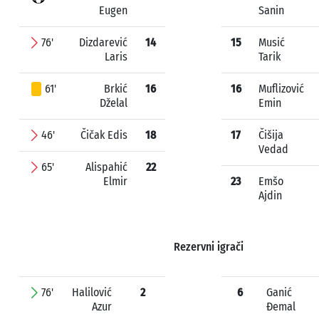
Eugen
Sanin
76'
Dizdarević
14
15
Musić
Laris
Tarik
61'
Brkić
16
16
Muflizović
Dželal
Emin
46'
Čičak Edis
18
17
Čišija
Vedad
65'
Alispahić
22
Elmir
23
Emšo
Ajdin
Rezervni igrači
76'
Halilović
2
6
Ganić
Azur
Đemal