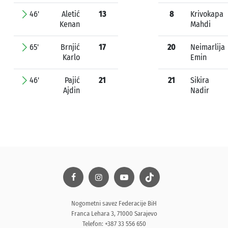
46'
Aletić
13
8
Krivokapa
Kenan
Mahdi
65'
Brnjić
17
20
Neimarlija
Karlo
Emin
46'
Pajić
21
21
Sikira
Ajdin
Nadir
Nogometni savez Federacije BiH
Franca Lehara 3, 71000 Sarajevo
Telefon: +387 33 556 650