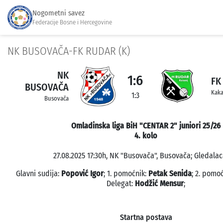
Nogometni savez
Federacije Bosne i Hercegovine
NK BUSOVAČA-FK RUDAR (K)
NK
1:6
FK
BUSOVAČA
Kaka
1:3
Busovača
Omladinska liga BiH "CENTAR 2" juniori 25/26
4. kolo
27.08.2025 17:30h, NK "Busovača", Busovača; Gledalaca
Glavni sudija:
Popović Igor
; 1. pomoćnik:
Petak Senida
; 2. pomo
Delegat:
Hodžić Mensur
;
Startna postava