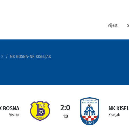
Vijesti
S
 2
NK BOSNA-NK KISELJAK
2:0
K BOSNA
NK KISE
Visoko
Kiseljak
1:0