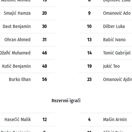
Smajić Hamza
20
9
Omanović Ado
Daut Benjamin
30
10
Dilber Luka
Ohran Ahmed
31
13
Babić Ivano
Džafić Muhamed
46
14
Tomić Gabrijel
Kutić Benjamin
48
19
Jukić Teo
Burko Ilhan
56
23
Omanović Ajdi
Rezervni igrači
Hasečić Malik
12
4
Mašin Armin