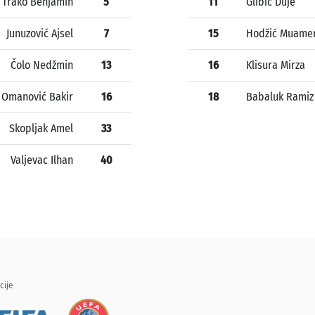
Trako Benjamin
5
11
Glibić Duje
Junuzović Ajsel
7
15
Hodžić Muame
Čolo Nedžmin
13
16
Klisura Mirza
Omanović Bakir
16
18
Babaluk Ramiz
Skopljak Amel
33
Valjevac Ilhan
40
cije