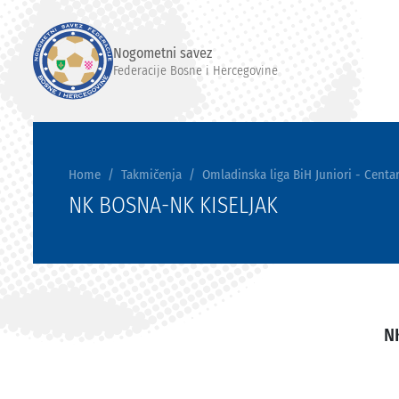
Nogometni savez
Federacije Bosne i Hercegovine
Home
Takmičenja
Omladinska liga BiH Juniori - Centar
NK BOSNA-NK KISELJAK
N