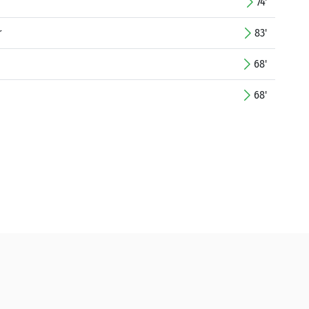
74'
r
83'
68'
68'