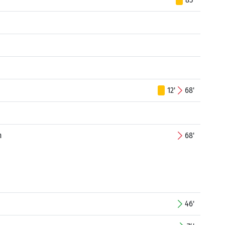
12'
68'
n
68'
46'