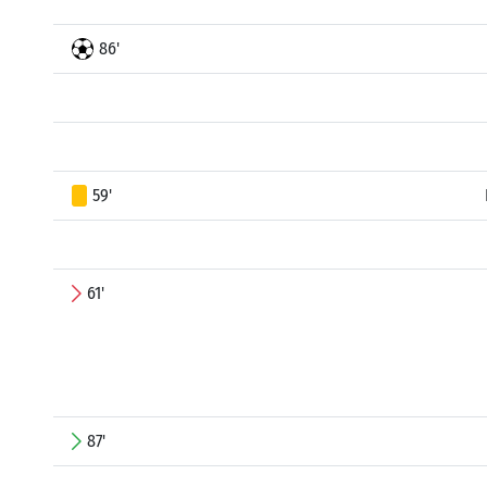
86'
59'
61'
87'