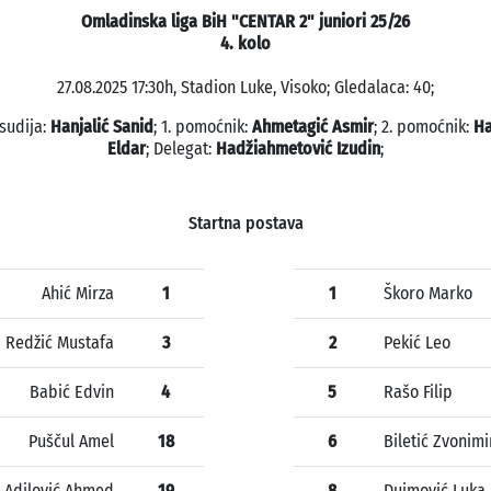
Omladinska liga BiH "CENTAR 2" juniori 25/26
4. kolo
27.08.2025 17:30h, Stadion Luke, Visoko; Gledalaca: 40;
 sudija:
Hanjalić Sanid
; 1. pomoćnik:
Ahmetagić Asmir
; 2. pomoćnik:
Ha
Eldar
; Delegat:
Hadžiahmetović Izudin
;
Startna postava
Ahić Mirza
1
1
Škoro Marko
Redžić Mustafa
3
2
Pekić Leo
Babić Edvin
4
5
Rašo Filip
Puščul Amel
18
6
Biletić Zvonimi
Adilović Ahmed
19
8
Dujmović Luka