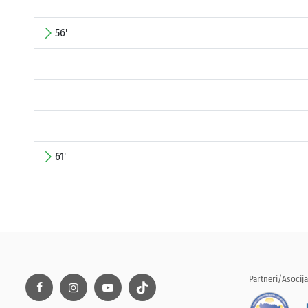
56'
61'
Partneri/Asocija