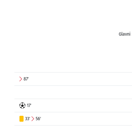
Glavni
87'
17'
33'
56'