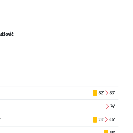
džović
82'
83'
74'
r
23'
46'
85'