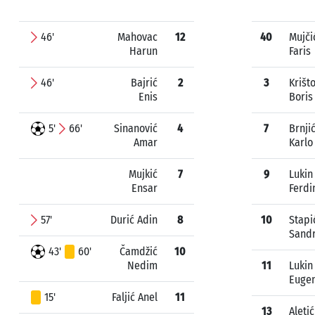
46'
Mahovac
12
40
Mujči
Harun
Faris
46'
Bajrić
2
3
Krišt
Enis
Boris
5'
66'
Sinanović
4
7
Brnji
Amar
Karlo
Mujkić
7
9
Lukin
Ensar
Ferdi
57'
Durić Adin
8
10
Stapi
Sand
43'
60'
Čamdžić
10
Nedim
11
Lukin
Euge
15'
Faljić Anel
11
13
Aletić