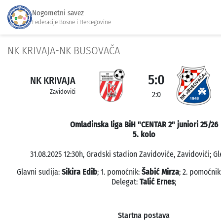
Nogometni savez
Federacije Bosne i Hercegovine
NK KRIVAJA-NK BUSOVAČA
5:0
NK KRIVAJA
Zavidovići
2:0
Omladinska liga BiH "CENTAR 2" juniori 25/26
5. kolo
31.08.2025 12:30h, Gradski stadion Zavidoviće, Zavidovići; Gl
Glavni sudija:
Sikira Edib
; 1. pomoćnik:
Šabić Mirza
; 2. pomoćnik
Delegat:
Talić Ernes
;
Startna postava