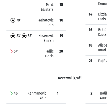
Kena
Parić
15
Mustafa
14
Dizda
Laris
70'
Ferhatović
18
Edin
16
Brkić
Džela
53'
55'
Keserović
19
Emrah
18
Alisp
Imad
57'
Faljić
20
Haris
21
Pajić 
Rezervni igrači
46'
Rahmanović
1
2
Hali
Adin
Azur