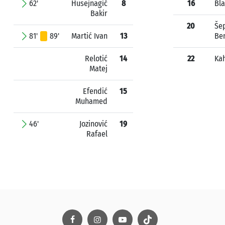
62'
Husejnagić
8
16
Bla
Bakir
20
Še
81'
89'
Martić Ivan
13
Be
Relotić
14
22
Kah
Matej
Efendić
15
Muhamed
46'
Jozinović
19
Rafael