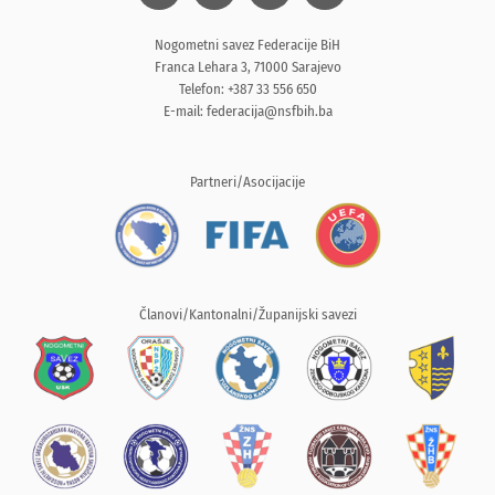
Nogometni savez Federacije BiH
Franca Lehara 3, 71000 Sarajevo
Telefon: +387 33 556 650
E-mail:
federacija@nsfbih.ba
Partneri/Asocijacije
Članovi/Kantonalni/Županijski savezi