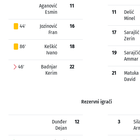
Aganović
11
Esmin
11
Delić
Minel
44'
Jozinović
16
Fran
17
Sarajlić
Zerin
86'
Keškić
18
Ivano
19
Sarajči
Ammar
46'
Badnjar
22
Kerim
21
Matuka
David
Rezervni igrači
Dunđer
12
3
Sil
Dejan
Ar