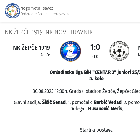
Nogometni savez
Federacije Bosne i Hercegovine
NK ŽEPČE 1919-NK NOVI TRAVNIK
1:0
NK ŽEPČE 1919
Žepče
N
0:0
Omladinska liga BiH "CENTAR 2" juniori 25/
5. kolo
30.08.2025 12:30h, Gradski stadion Žepče, Žepče; Gled
Glavni sudija:
Šišić Senad
; 1. pomoćnik:
Berbić Vedad
; 2. pomo
Delegat:
Husanović Meris
;
Startna postava