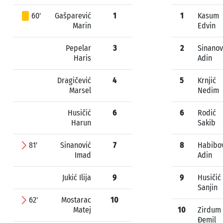
60'
Gašparević
1
1
Kasum
Marin
Edvin
Pepelar
3
2
Sinanov
Haris
Adin
Dragičević
4
5
Krnjić
Marsel
Nedim
Husičić
6
6
Rodić
Harun
Sakib
81'
Sinanović
7
8
Habibo
Imad
Adin
Jukić Ilija
9
9
Husičić
Sanjin
62'
Mostarac
10
Matej
10
Zirdum
Đemil