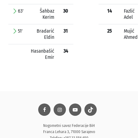
63'
Šahbaz
30
14
Fazlić
Kerim
Adel
51'
Bradarić
31
25
Mujić
Eldin
Ahmed
Hasanbašić
34
Emir
Nogometni savez Federacije BiH
Franca Lehara 3, 71000 Sarajevo
Telefon: +387 33 556 650