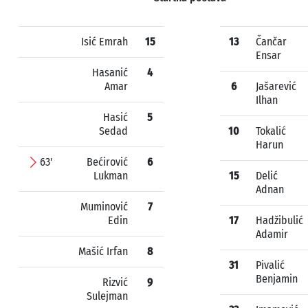
Isić Emrah
15
13
Čančar
Ensar
Hasanić
4
Amar
6
Jašarević
Ilhan
Hasić
5
Sedad
10
Tokalić
Harun
63'
Bećirović
6
Lukman
15
Delić
Adnan
Muminović
7
Edin
17
Hadžibulić
Adamir
Mašić Irfan
8
31
Pivalić
Benjamin
Rizvić
9
Sulejman