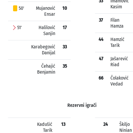
33
Imamović
Kasim
50'
Mujanović
10
Ensar
37
Filan
Hamza
51'
Halilović
17
Sanjin
44
Hamzić
Tarik
Karabegović
33
Danijal
47
Jašarević
Riad
Čehajić
35
Benjamin
66
Čolaković
Vedad
Rezervni igrači
Kadušić
13
24
Škiljo
Tarik
Ninian