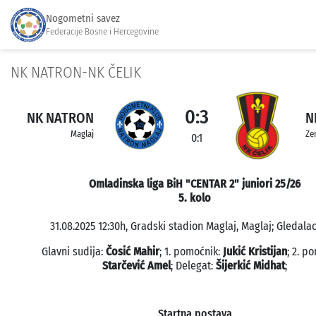
Nogometni savez
Federacije Bosne i Hercegovine
NK NATRON-NK ČELIK
0:3
NK NATRON
N
Maglaj
Ze
0:1
Omladinska liga BiH "CENTAR 2" juniori 25/26
5. kolo
31.08.2025 12:30h, Gradski stadion Maglaj, Maglaj; Gledalac
Glavni sudija:
Čosić Mahir
; 1. pomoćnik:
Jukić Kristijan
; 2. p
Starčević Amel
; Delegat:
Šijerkić Midhat
;
Startna postava