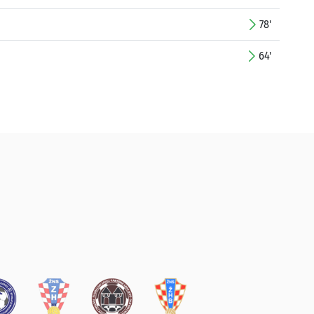
78'
64'