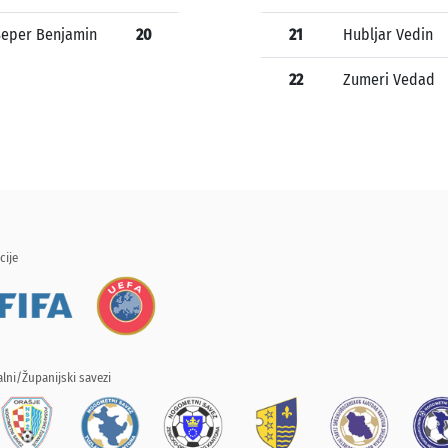
Šeper Benjamin
20
21
Hubljar Vedin
22
Zumeri Vedad
cije
lni/Županijski savezi