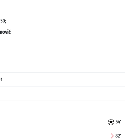
 50;
mović
t
54'
82'