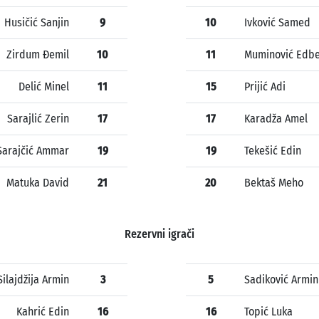
Husičić Sanjin
9
10
Ivković Samed
Zirdum Đemil
10
11
Muminović Edb
Delić Minel
11
15
Prijić Adi
Sarajlić Zerin
17
17
Karadža Amel
Sarajčić Ammar
19
19
Tekešić Edin
Matuka David
21
20
Bektaš Meho
Rezervni igrači
Silajdžija Armin
3
5
Sadiković Armin
Kahrić Edin
16
16
Topić Luka