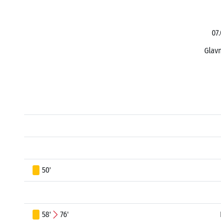
07.
Glavn
50'
58'
76'