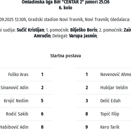
Omladinska liga BiH "CENTAR 2" juniori 25/26
6. kolo
09.2025 12:30h, Gradski stadion Novi Travnik, Novi Travnik; Gledalaca:
i sudija:
Sučić Kristijan
; 1. pomoćnik:
Bilješko Boris
; 2. pomoćnik:
Zai
Amrudin
; Delegat:
Varupa Jasmin
;
Startna postava
Fuško Aras
1
1
Nevenović Ahme
Sinanović Adin
2
2
Hubljar Veldin
Krnjić Nedim
5
3
Delić Edah
Rodić Sakib
6
8
Topić Filip
Habibović Adin
8
9
Kero Tarik