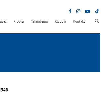
search
avez
Propisi
Takmičenja
Klubovi
Kontakt
1946