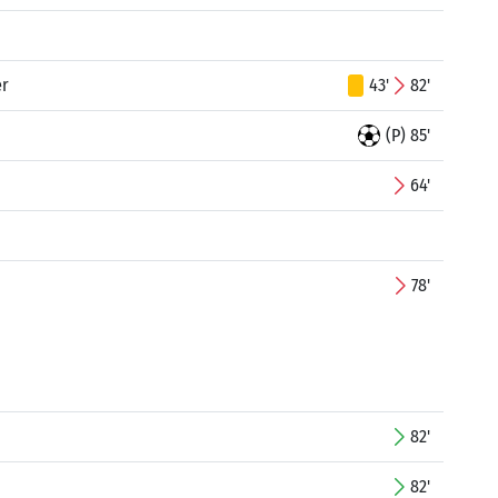
er
43'
82'
(P) 85'
64'
78'
82'
82'