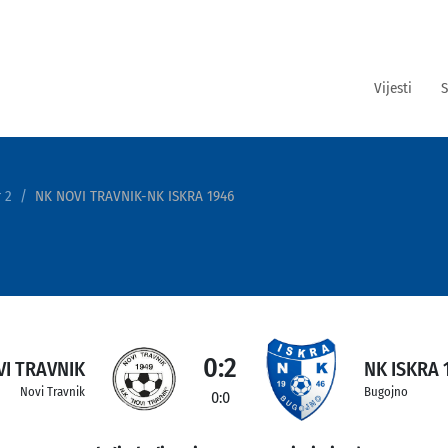
Vijesti
S
 2
NK NOVI TRAVNIK-NK ISKRA 1946
0:2
VI TRAVNIK
NK ISKRA 
Novi Travnik
Bugojno
0:0