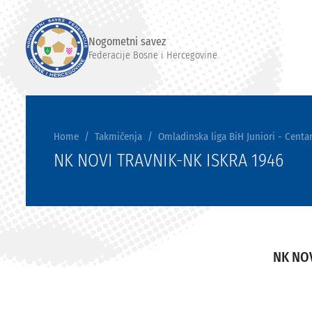
Nogometni savez
Federacije Bosne i Hercegovine
Home
Takmičenja
Omladinska liga BiH Juniori - Centar
NK NOVI TRAVNIK-NK ISKRA 1946
NK NO