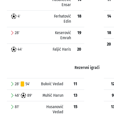
Ensar
4'
Ferhatović
18
14
Edin
28'
Keserović
19
18
Emrah
20
44'
Faljić Haris
20
Rezervni igrači
28'
54'
Bukvić Vedad
11
1
46'
89'
Muhić Harun
13
9
81'
Husanović
15
1
Vedad