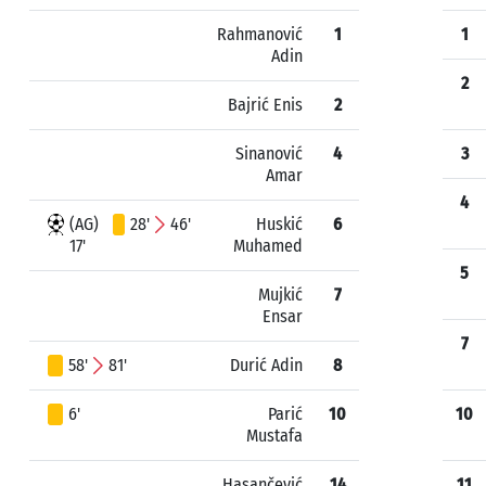
Rahmanović
1
1
Adin
2
Bajrić Enis
2
Sinanović
4
3
Amar
4
(AG)
28'
46'
Huskić
6
17'
Muhamed
5
Mujkić
7
Ensar
7
58'
81'
Durić Adin
8
6'
Parić
10
10
Mustafa
Hasančević
14
11