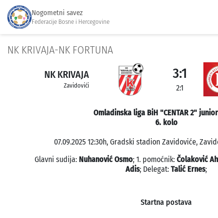
Nogometni savez
Federacije Bosne i Hercegovine
NK KRIVAJA-NK FORTUNA
3:1
NK KRIVAJA
Zavidovići
2:1
Omladinska liga BiH "CENTAR 2" junior
6. kolo
07.09.2025 12:30h, Gradski stadion Zavidoviće, Zavido
Glavni sudija:
Nuhanović Osmo
; 1. pomoćnik:
Čolaković A
Adis
; Delegat:
Talić Ernes
;
Startna postava