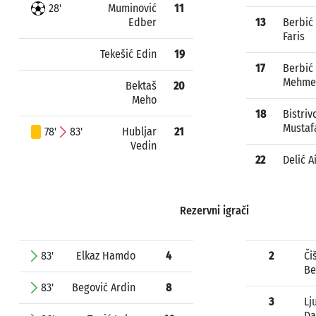
28'
Muminović
11
Edber
13
Berbić
Faris
Tekešić Edin
19
17
Berbić
Mehme
Bektaš
20
Meho
18
Bistriv
Mustaf
78'
83'
Hubljar
21
Vedin
22
Delić A
Rezervni igrači
83'
Elkaz Hamdo
4
2
Či
Be
83'
Begović Ardin
8
3
Lj
Da