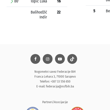
86'
Topić Luka
16
5
Be
Balihodžić
22
Indir
Nogometni savez Federacije BiH
Franca Lehara 3, 71000 Sarajevo
Telefon: +387 33 556 650
E-mail:
federacija@nsfbih.ba
Partneri/Asocijacije