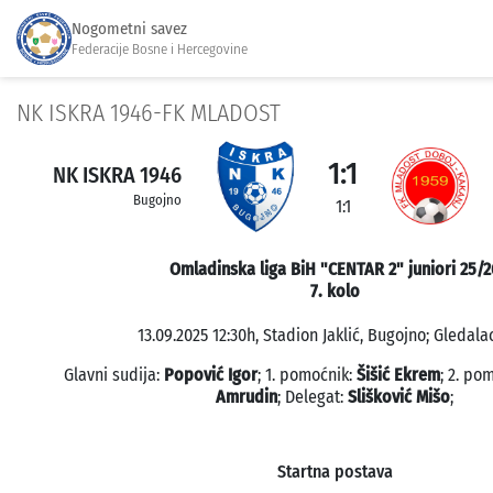
Nogometni savez
Federacije Bosne i Hercegovine
NK ISKRA 1946-FK MLADOST
1:1
NK ISKRA 1946
Bugojno
1:1
Omladinska liga BiH "CENTAR 2" juniori 25/2
7. kolo
13.09.2025 12:30h, Stadion Jaklić, Bugojno; Gledalac
Glavni sudija:
Popović Igor
; 1. pomoćnik:
Šišić Ekrem
; 2. po
Amrudin
; Delegat:
Slišković Mišo
;
Startna postava