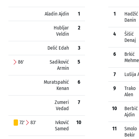
Aladin Ajdin
1
1
Hadžić
Danin
Hubljar
2
Veldin
4
Šišić
Denaj
Delić Edah
3
6
Brkić
Mehme
86'
Sadiković
5
Armin
7
Lušija 
Muratspahić
6
Kenan
9
Trako
Alen
Zumeri
7
Vedad
10
Berbić
Ajdin
72'
83'
Ivković
10
Samed
11
Smolo
Bekir