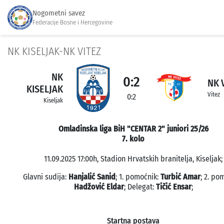
Nogometni savez
Federacije Bosne i Hercegovine
NK KISELJAK-NK VITEZ
NK
0:2
NK 
KISELJAK
Vitez
0:2
Kiseljak
Omladinska liga BiH "CENTAR 2" juniori 25/26
7. kolo
11.09.2025 17:00h, Stadion Hrvatskih branitelja, Kiseljak;
Glavni sudija:
Hanjalić Sanid
; 1. pomoćnik:
Turbić Amar
; 2. po
Hadžović Eldar
; Delegat:
Tičić Ensar
;
Startna postava