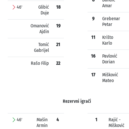
Amar
46'
Glibić
18
Duje
9
Grebenar
Petar
Omanović
19
Ajdin
11
Krišto
Karlo
Tomić
21
Gabrijel
16
Pavlović
Dorian
Rašo Filip
22
17
Mišković
Mateo
Rezervni igrači
46'
Mašin
4
1
Rajić -
Armin
Mišković