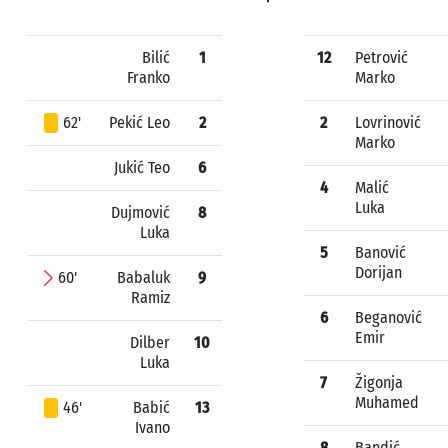
Bilić
1
12
Petrović
Franko
Marko
62'
Pekić Leo
2
2
Lovrinović
Marko
Jukić Teo
6
4
Malić
Luka
Dujmović
8
Luka
5
Banović
Dorijan
60'
Babaluk
9
Ramiz
6
Beganović
Emir
Dilber
10
Luka
7
Žigonja
Muhamed
46'
Babić
13
Ivano
8
Bandić