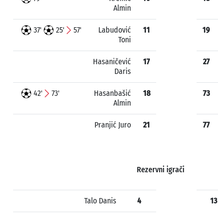
Almin
37'
25'
57'
Labudović
11
19
Toni
Hasaničević
17
27
Daris
42'
73'
Hasanbašić
18
73
Almin
Pranjić Juro
21
77
Rezervni igrači
Talo Danis
4
13