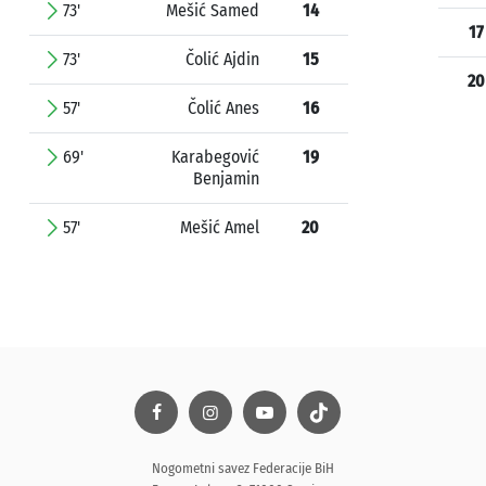
73'
Mešić Samed
14
17
73'
Čolić Ajdin
15
20
57'
Čolić Anes
16
69'
Karabegović
19
Benjamin
57'
Mešić Amel
20
Nogometni savez Federacije BiH