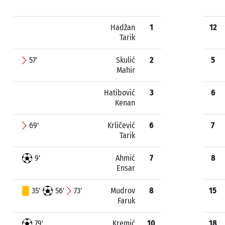
Hadžan
1
12
Tarik
57'
Skulić
2
5
Mahir
Hatibović
3
6
Kenan
69'
Krličević
6
7
Tarik
9'
Ahmić
7
8
Ensar
35'
56'
73'
Mudrov
8
15
Faruk
79'
Kremić
10
18