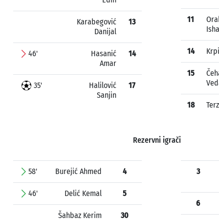
11
Ora
Karabegović
13
Ish
Danijal
14
Krp
46'
Hasanić
14
Amar
15
Čeh
Ved
35'
Halilović
17
Sanjin
18
Ter
Rezervni igrači
58'
Burejić Ahmed
4
3
46'
Delić Kemal
5
6
Šahbaz Kerim
30