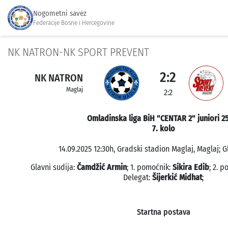
Nogometni savez
Federacije Bosne i Hercegovine
NK NATRON-NK SPORT PREVENT
2:2
NK NATRON
Maglaj
2:2
Omladinska liga BiH "CENTAR 2" juniori 2
7. kolo
14.09.2025 12:30h, Gradski stadion Maglaj, Maglaj; G
Glavni sudija:
Čamdžić Armin
; 1. pomoćnik:
Sikira Edib
; 2. 
Delegat:
Šijerkić Midhat
;
Startna postava