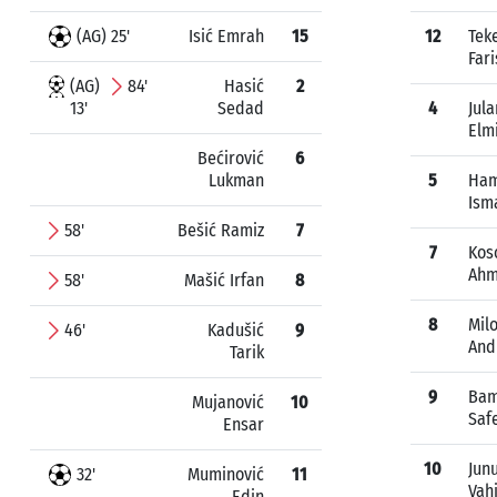
(AG) 25'
Isić Emrah
15
12
Tek
Fari
(AG)
84'
Hasić
2
13'
Sedad
4
Jula
Elm
Bećirović
6
Lukman
5
Ham
Isma
58'
Bešić Ramiz
7
7
Kos
Ah
58'
Mašić Irfan
8
8
Mil
46'
Kadušić
9
And
Tarik
9
Bam
Mujanović
10
Saf
Ensar
10
Jun
32'
Muminović
11
Vah
Edin