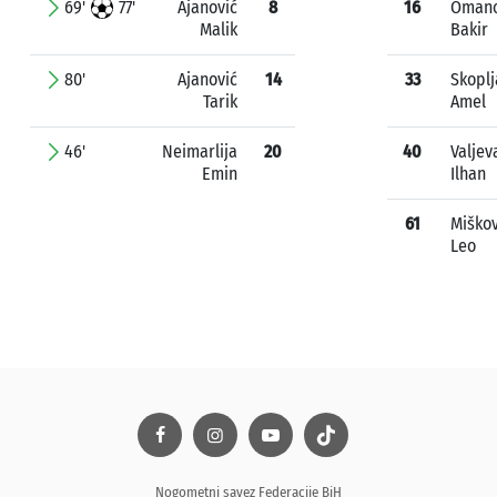
69'
77'
Ajanović
8
16
Omano
Malik
Bakir
80'
Ajanović
14
33
Skoplj
Tarik
Amel
46'
Neimarlija
20
40
Valjev
Emin
Ilhan
61
Miškov
Leo
Nogometni savez Federacije BiH