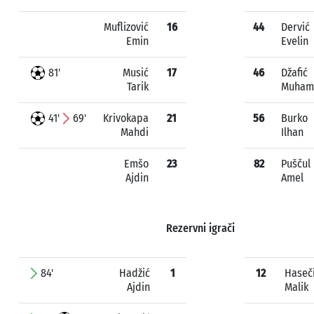
Muflizović
16
44
Dervić
Emin
Evelin
81'
Musić
17
46
Džafić
Tarik
Muham
41'
69'
Krivokapa
21
56
Burko
Mahdi
Ilhan
Emšo
23
82
Puščul
Ajdin
Amel
Rezervni igrači
84'
Hadžić
1
12
Haseč
Ajdin
Malik