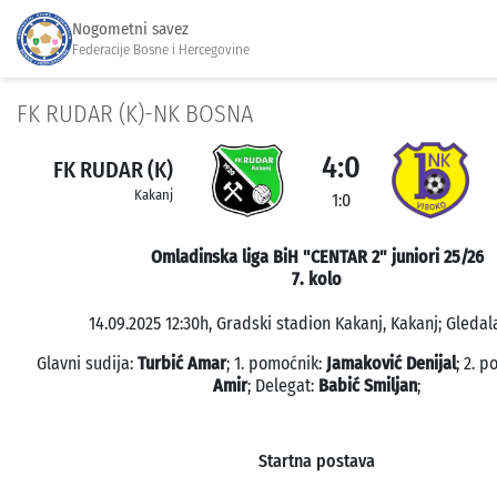
Nogometni savez
Federacije Bosne i Hercegovine
FK RUDAR (K)-NK BOSNA
4:0
FK RUDAR (K)
Kakanj
1:0
Omladinska liga BiH "CENTAR 2" juniori 25/26
7. kolo
14.09.2025 12:30h, Gradski stadion Kakanj, Kakanj; Gledala
Glavni sudija:
Turbić Amar
; 1. pomoćnik:
Jamaković Denijal
; 2. 
Amir
; Delegat:
Babić Smiljan
;
Startna postava