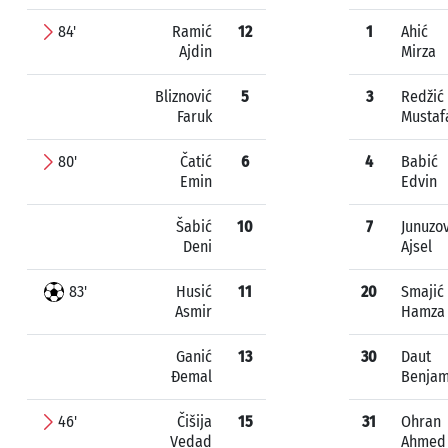
84'
Ramić
12
1
Ahić
Ajdin
Mirza
Bliznović
5
3
Redžić
Faruk
Mustaf
80'
Čatić
6
4
Babić
Emin
Edvin
Šabić
10
7
Junuzov
Deni
Ajsel
83'
Husić
11
20
Smajić
Asmir
Hamza
Ganić
13
30
Daut
Đemal
Benjam
46'
Čišija
15
31
Ohran
Vedad
Ahmed