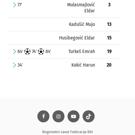
77'
Mulasmajlović
3
Eldar
Kadušić Mujo
13
Husibegović Eldar
15
64'
74'
84'
Turkeš Emrah
19
34'
Kokić Harun
20
Nogometni savez Federacije BiH