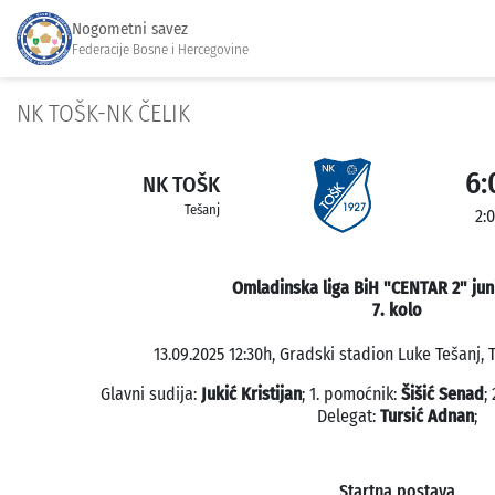
Nogometni savez
Federacije Bosne i Hercegovine
NK TOŠK-NK ČELIK
6:
NK TOŠK
Tešanj
2:0
Omladinska liga BiH "CENTAR 2" jun
7. kolo
13.09.2025 12:30h, Gradski stadion Luke Tešanj, T
Glavni sudija:
Jukić Kristijan
; 1. pomoćnik:
Šišić Senad
;
Delegat:
Tursić Adnan
;
Startna postava