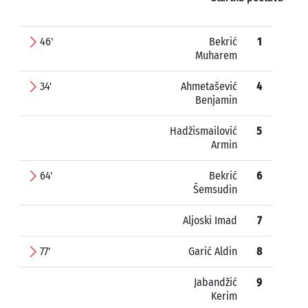
46'
Bekrić
1
Muharem
34'
Ahmetašević
4
Benjamin
Hadžismailović
5
Armin
64'
Bekrić
6
Šemsudin
Aljoski Imad
7
77'
Garić Aldin
8
Jabandžić
9
Kerim