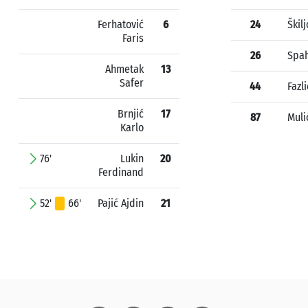
Ferhatović
6
24
Škil
Faris
26
Spah
Ahmetak
13
Safer
44
Fazl
Brnjić
17
87
Muli
Karlo
76'
Lukin
20
Ferdinand
52'
66'
Pajić Ajdin
21