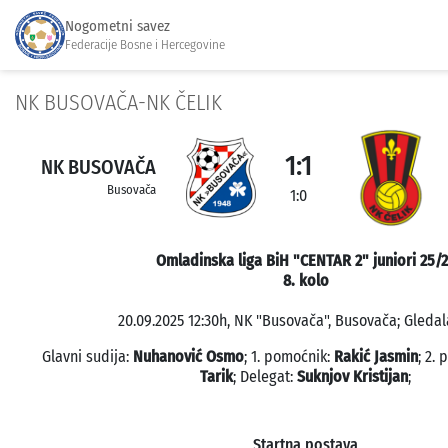
Nogometni savez
Federacije Bosne i Hercegovine
NK BUSOVAČA-NK ČELIK
1:1
NK BUSOVAČA
Busovača
1:0
Omladinska liga BiH "CENTAR 2" juniori 25/
8. kolo
20.09.2025 12:30h, NK "Busovača", Busovača; Gledal
Glavni sudija:
Nuhanović Osmo
; 1. pomoćnik:
Rakić Jasmin
; 2.
Tarik
; Delegat:
Suknjov Kristijan
;
Startna postava