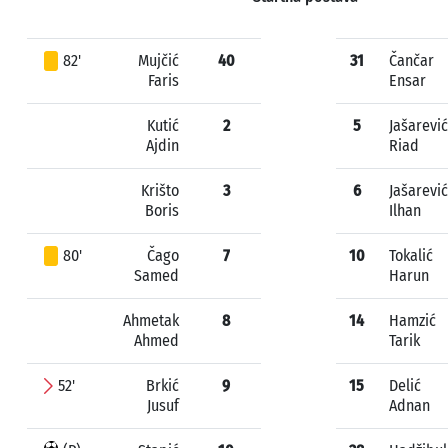
82'
Mujčić
40
31
Čančar
Faris
Ensar
Kutić
2
5
Jašarević
Ajdin
Riad
Krišto
3
6
Jašarević
Boris
Ilhan
80'
Čago
7
10
Tokalić
Samed
Harun
Ahmetak
8
14
Hamzić
Ahmed
Tarik
52'
Brkić
9
15
Delić
Jusuf
Adnan