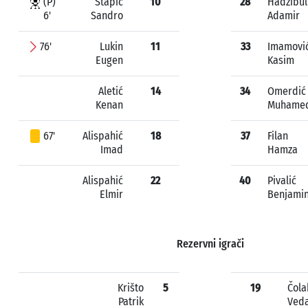
(P)
Stapić
10
28
Hadžibul
6'
Sandro
Adamir
76'
Lukin
11
33
Imamovi
Eugen
Kasim
Aletić
14
34
Omerdić
Kenan
Muhame
67'
Alispahić
18
37
Filan
Imad
Hamza
Alispahić
22
40
Pivalić
Elmir
Benjami
Rezervni igrači
Krišto
5
19
Čola
Patrik
Ved