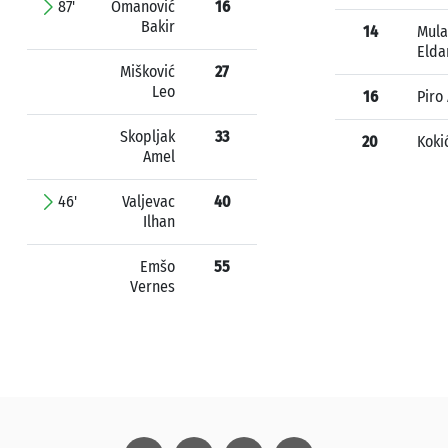
87'
Omanović
16
Bakir
14
Mula
Elda
Mišković
27
Leo
16
Piro
Skopljak
33
20
Koki
Amel
46'
Valjevac
40
Ilhan
Emšo
55
Vernes