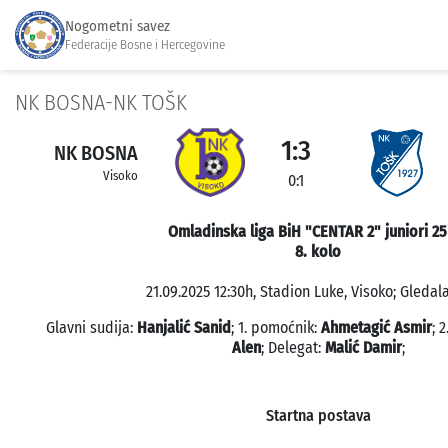
Nogometni savez
Federacije Bosne i Hercegovine
NK BOSNA-NK TOŠK
1:3
NK BOSNA
Visoko
0:1
Omladinska liga BiH "CENTAR 2" juniori 25
8. kolo
21.09.2025 12:30h, Stadion Luke, Visoko; Gledala
Glavni sudija:
Hanjalić Sanid
; 1. pomoćnik:
Ahmetagić Asmir
; 
Alen
; Delegat:
Malić Damir
;
Startna postava