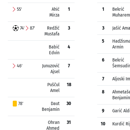
55'
Ahić
1
1
Bekrić
Mirza
Muharem
74'
87'
Redžić
3
3
Jašić Am
Mustafa
5
Hadžisma
Babić
4
Armin
Edvin
6
Bekrić
46'
Junuzović
7
Šemsudi
Ajsel
7
Aljoski I
Puščul
18
Amel
8
Ahmetaše
Benjamin
78'
Daut
30
Benjamin
9
Garić Ald
Ohran
31
10
Kurdić Ri
Ahmed