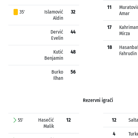
11
Muratovi
35'
Islamović
32
Amar
Aldin
17
Kahriman
Dervić
44
Mirza
Evelin
18
Hasanbaš
Kutić
48
Fahrudin
Benjamin
Burko
56
Ilhan
Rezervni igrači
55'
Hasečić
12
12
Salt
Malik
4
Turk